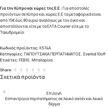
Για την Κύπρο και χώρες της Ε.Ε.:
Για αποστολές
προϊόντων σε Κύπρο και χώρες Ε.Ε τα μεταφορικά είναι
από 15€ έως 80 ευρώ αναλόγως με τον όγκο και
αποστέλλονται είτε με τα ΕΛΤΑ Courier είτε με το
Ταχυδρομείο.
Κωδικός προϊόντος:
K574A
Κατηγορίες:
ΠΑΠΟΥΤΣΑΚΙΑ ΠΕΡΠΑΤΗΜΑΤΟΣ
,
Everkid 10off
Ετικέτες:
FEB10
,
Μπαλαρίνα
Share:
Σχετικά προϊόντα
Επιλογή
Εσπαντρίγια περπατήματος σε λευκό σατέν και λευκό
δέρμα