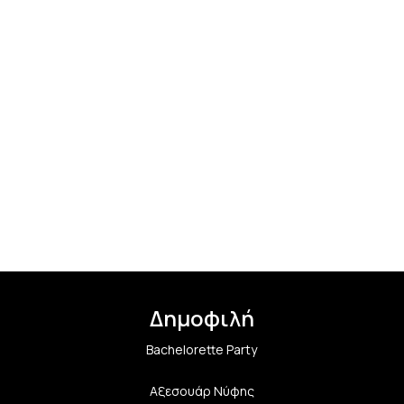
Δημοφιλή
Bachelorette Party
Αξεσουάρ Νύφης