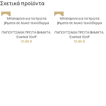
Σχετικά προϊόντα
Μπαλαρίνα για τα πρώτα
Μπαλαρίνα για τα πρώτα
βήματα σε λευκό τεχνόδερμα
βήματα σε λευκό τεχνόδερμα
διακοσμημένη με τούλι, φτερά
διακοσμημένη με πουα λευκό
και τρέσα
τούλι, διακοσμητικό κουμπί και
ΠΑΠΟΥΤΣΑΚΙΑ ΠΡΩΤΑ ΒΗΜΑΤΑ
,
ΠΑΠΟΥΤΣΑΚΙΑ ΠΡΩΤΑ ΒΗΜΑΤΑ
,
φτερό
Everkid 10off
Everkid 10off
51,80
€
51,80
€