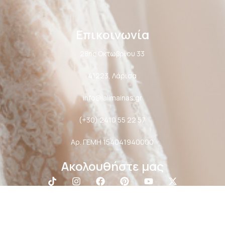
Επικοινωνία
28ης Οκτωβρίου 33
41223, Λάρισα
info@lalimainas.gr
(+30) 2410 55 22 57
Αρ. ΓΕΜΗ 154041940000
Ακολουθήστε μας