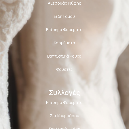
Αξεσουάρ Νύφης
Είδη Γάμου
Επίσημα Φορέματα
Κοσμήματα
Βαπτιστικά Ρούχα
Φούστες
Συλλογές
Επίσημα Φορέματα
Σετ Κουμπάρου
Σετ Μαμά – Κόρη