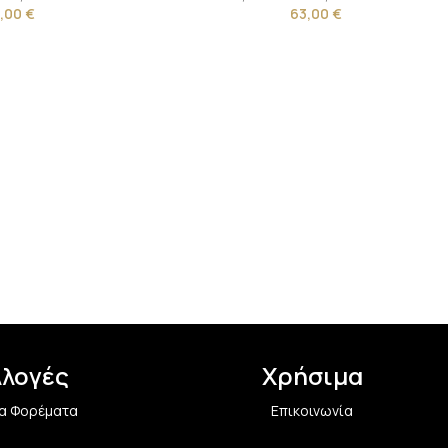
1,00
€
63,00
€
λλογές
Χρήσιμα
α Φορέματα
Επικοινωνία