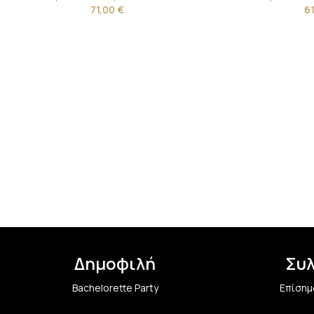
71,00
€
6
Δημοφιλή
Συ
Bachelorette Party
Επίσημ