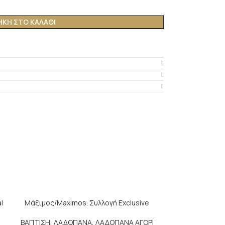
ΚΗ ΣΤΟ ΚΑΛΆΘΙ
l
Μάξιμος/Maximos. Συλλογή Exclusive
Κάβος |Nautica
Ι
ΒΑΠΤΙΣΗ
,
ΛΑΔΟΠΑΝΑ
,
ΛΑΔΟΠΑΝΑ ΑΓΟΡΙ
ΒΑΠΤΙΣΗ
,
ΛΑΔ