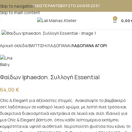
Skip to navigation
ΚΛΕΙΣΤΕ ΡΑΝΤΕΒΟΥ ΣΤΟ 2410 55 22 57
Skip to main content
0
0,00
Κλικ για μεγέθυνση
Αρχική σελίδα
ΒΑΠΤΙΣΗ
ΛΑΔΟΠΑΝΑ
ΛΑΔΟΠΑΝΑ ΑΓΟΡΙ
Φαίδων |phaedon. Συλλογή Essential
64,00
€
Chic & Elegant για αξέχαστες στιγμές . Ανακαλύψτε το βαμβακερό
σετ λαδόπανων σε καθαρό λευκό χρώμα, με λεπτή πικέ τρέσα και
διακριτικά διακοσμητικά χαντράκια σε λευκό και σιέλ. Ιδανικό για
μια Chic & Elegant βάπτιση, όπου κάθε λεπτομέρεια εκπέμπει
κομψότητα και υψηλή αισθητική. Χειροποίητη φινέτσα που κάνει τη