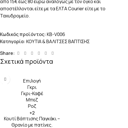
από 15€ έως 80 ευρώ αναλόγως με τον όγκο και
αποστέλλονται είτε με τα ΕΛΤΑ Courier είτε με το
Ταχυδρομείο.
Κωδικός προϊόντος:
KB-V006
Κατηγορία:
ΚΟΥΤΙΑ & ΒΑΛΙΤΣΕΣ ΒΑΠΤΙΣΗΣ
Share:
Σχετικά προϊόντα
Επιλογή
Γκρι
Γκρι-Καφέ
Μπεζ
Ροζ
+2
Κουτί Βάπτισης Παγκάκι –
Θρανίο με πατίνες.