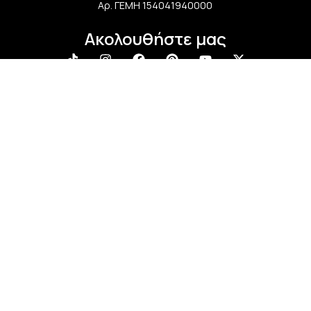
Αρ. ΓΕΜΗ 154041940000
Ακολουθήστε μας
Newsletter
Εγγραφείτε στο newsletter μας και απολαύστε
μοναδικά προνόμια, εκπτώσεις και πολλά δώρα!
Μην χάσετε την ευκαιρία!
LaliMainas
2025
Designed & Developed by
The Blackboard
.