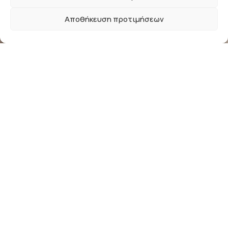
Αποθήκευση προτιμήσεων
Newsletter
Εγγραφείτε στο newsletter μας και απολαύστε
μοναδικά προνόμια, εκπτώσεις και πολλά δώρα!
Μην χάσετε την ευκαιρία!