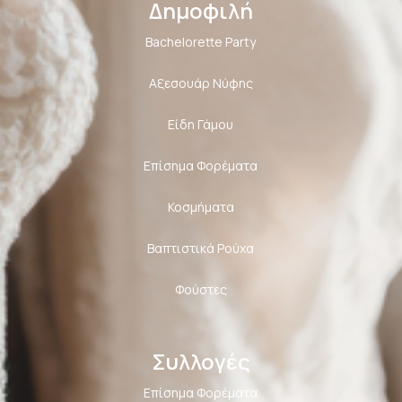
Δημοφιλή
Bachelorette Party
Αξεσουάρ Νύφης
Είδη Γάμου
Επίσημα Φορέματα
Κοσμήματα
Βαπτιστικά Ρούχα
Φούστες
Συλλογές
Επίσημα Φορέματα