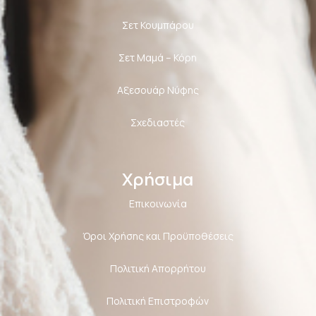
Σετ Κουμπάρου
Σετ Μαμά – Κόρη
Αξεσουάρ Νύφης
Σχεδιαστές
Χρήσιμα
Επικοινωνία
Όροι Χρήσης και Προϋποθέσεις
Πολιτική Aπορρήτου
Πολιτική Επιστροφών