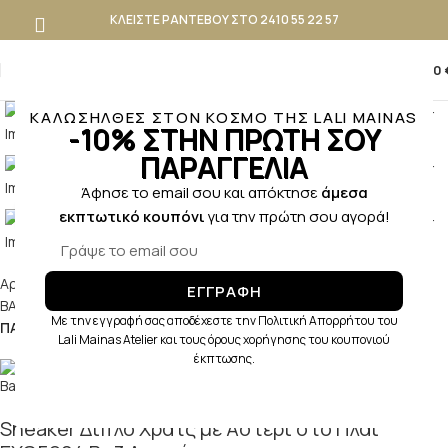
ΚΛΕΙΣΤΕ ΡΑΝΤΕΒΟΥ ΣΤΟ 2410 55 22 57
0
0,00
ΚΑΛΩΣΗΛΘΕΣ ΣΤΟΝ ΚΟΣΜΟ ΤΗΣ LALI MAINAS
-10% ΣΤΗΝ ΠΡΩΤΗ ΣΟΥ
ΠΑΡΑΓΓΕΛΙΑ
Άφησε το email σου και απόκτησε
άμεσα
εκπτωτικό κουπόνι
για την πρώτη σου αγορά!
Κλικ για μεγέθυνση
Αρχική σελίδα
ΒΑΠΤΙΣΗ
ΚΟΡΙΤΣΙ
ΕΓΓΡΑΦΗ
ΒΑΠΤΙΣΤΙΚΑ ΠΑΠΟΥΤΣΑΚΙΑ ΚΟΡΙΤΣΙ
Με την εγγραφή σας αποδέχεστε την Πολιτική Απορρήτου του
ΠΑΠΟΥΤΣΑΚΙΑ ΠΕΡΠΑΤΗΜΑΤΟΣ
Lali Mainas Atelier και τους όρους χορήγησης του κουπονιού
έκπτωσης.
Sneaker Διπλό Χρατς με Αστέρι στο Πλάι