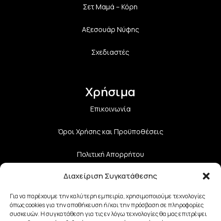
Σετ Μαμά – Κόρη
Αξεσουάρ Νύφης
Σχεδιαστές
Χρήσιμα
Επικοινωνία
Όροι Χρήσης και Προϋποθέσεις
Πολιτική Aπορρήτου
Διαχείριση Συγκατάθεσης
Πολιτική Επιστροφών
Για να παρέχουμε την καλύτερη εμπειρία, χρησιμοποιούμε τεχνολογίες
Τρόποι Αποστολής
όπως cookies για την αποθήκευση ή/και την πρόσβαση σε πληροφορίες
συσκευών. Η συγκατάθεση για τις εν λόγω τεχνολογίες θα μας επιτρέψει