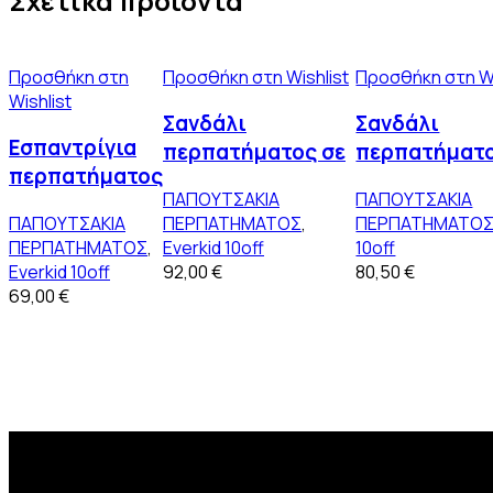
Σχετικά προϊόντα
Προσθήκη στη
Προσθήκη στη Wishlist
Προσθήκη στη Wi
Wishlist
Σανδάλι
Σανδάλι
Εσπαντρίγια
περπατήματος σε
περπατήματο
περπατήματος
ροζ χρυσό γκλίτερ
λευκό δέρμα
ΠΑΠΟΥΤΣΑΚΙΑ
ΠΑΠΟΥΤΣΑΚΙΑ
σε ροζ σατέν
με διακοσμητικό
διακοσμημέν
ΠΑΠΟΥΤΣΑΚΙΑ
ΠΕΡΠΑΤΗΜΑΤΟΣ
,
ΠΕΡΠΑΤΗΜΑΤΟ
και ροζ δέρμα
κουμπί και φτερά
τούλι και φτ
ΠΕΡΠΑΤΗΜΑΤΟΣ
,
Everkid 10off
10off
dusty pink κα
Everkid 10off
92,00
€
80,50
€
69,00
€