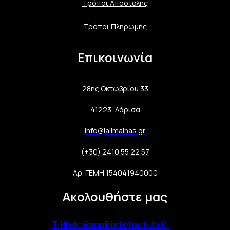
Τρόποι Αποστολής
Τρόποι Πληρωμής
Επικοινωνία
28ης Οκτωβρίου 33
41223, Λάρισα
info@lalimainas.gr
(+30) 2410 55 22 57
Αρ. ΓΕΜΗ 154041940000
Ακολουθήστε μας
Tiktok
Instagram
Facebook
Pinterest
Youtube
X-