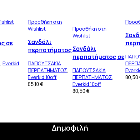
shlist
Προσθήκη στη
Προσθ
Wishlist
Προσθήκη στη
Σανδ
Wishlist
Σανδάλι
ς σε
περπ
Σανδάλι
περπατήματος
εκρο
περπατήματος σε
ΠΑΠΟ
σε λευκό
ο με
διακ
Σ
,
Everkid
ΠΑΠΟΥΤΣΑΚΙΑ
ΠΕΡΠ
χρυσό δέρμα
δέρμα
ερά σε
ροζ 
ΠΕΡΠΑΤΗΜΑΤΟΣ
,
ΠΑΠΟΥΤΣΑΚΙΑ
Everki
διακοσμημένο με
διακοσμημένο
ι πέρλες
φτε
Everkid 10off
ΠΕΡΠΑΤΗΜΑΤΟΣ
,
80,50
λουλούδι και
με δαντέλα
85,10
€
Everkid 10off
φτερά
80,50
€
Δημοφιλή