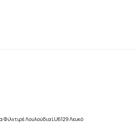
 Φιλντιρέ Λουλούδια LU6129 Λευκό