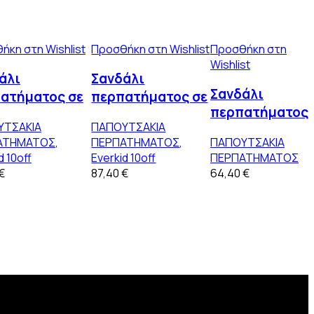
ήκη στη Wishlist
Προσθήκη στη Wishlist
Προσθήκη στη
Wishlist
άλι
Σανδάλι
Σανδάλι
ατήματος σε
περπατήματος σε
περπατήματος
ύ δέρμα
εκρού δέρμα
ΥΤΣΑΚΙΑ
ΠΑΠΟΥΤΣΑΚΙΑ
σε ασημί
οσμημένο με
διακοσμημένο με
ΑΤΗΜΑΤΟΣ
,
ΠΕΡΠΑΤΗΜΑΤΟΣ
,
ΠΑΠΟΥΤΣΑΚΙΑ
λουλούδι και
φιόγκο σε dusty
d 10off
Everkid 10off
ΠΕΡΠΑΤΗΜΑΤΟΣ
ρά
pink
€
87,40
€
64,40
€