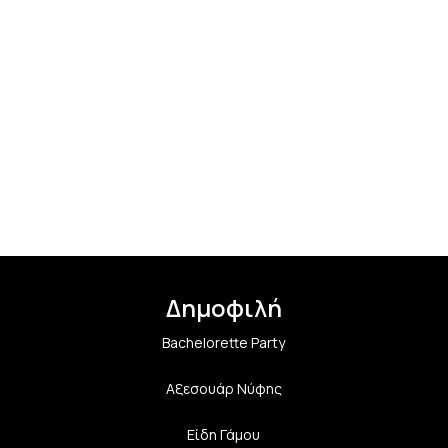
Δημοφιλή
Bachelorette Party
Αξεσουάρ Νύφης
Είδη Γάμου