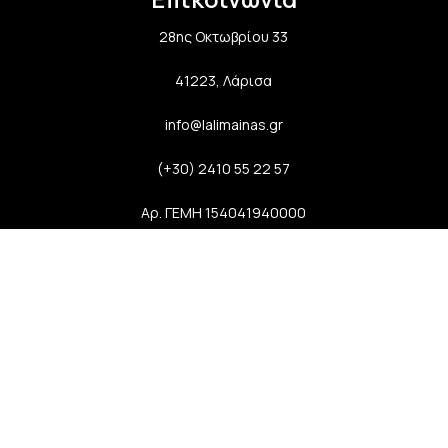
28ης Οκτωβρίου 33
41223, Λάρισα
info@lalimainas.gr
(+30) 2410 55 22 57
Αρ. ΓΕΜΗ 154041940000
Ακολουθήστε μας
Newsletter
Εγγραφείτε στο newsletter μας και απολαύστε