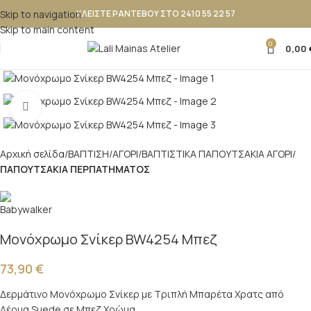
Skip to navigation
ΚΛΕΙΣΤΕ ΡΑΝΤΕΒΟΥ ΣΤΟ 2410 55 22 57
Skip to main content
0
0,00
Κλικ για μεγέθυνση
Αρχική σελίδα
ΒΑΠΤΙΣΗ
ΑΓΟΡΙ
ΒΑΠΤΙΣΤΙΚΑ ΠΑΠΟΥΤΣAKIA ΑΓΟΡΙ
ΠΑΠΟΥΤΣΑΚΙΑ ΠΕΡΠΑΤΗΜΑΤΟΣ
Mονόχρωμο Σνίκερ BW4254 Μπεζ
73,90
€
Δερμάτινο Mονόχρωμο Σνίκερ με Τριπλή Μπαρέτα Χρατς από
Δέρμα Suede σε Μπεζ Χρώμα