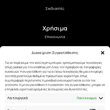
Σχεδιαστές
Χρήσιμα
Επικοινωνία
Όροι Χρήσης και Προϋποθέσεις
Διαχείριση Συγκατάθεσης
Πολιτική Aπορρήτου
Για να παρέχουμε την καλύτερη εμπειρία, χρησιμοποιούμε τεχνολογίες
όπως cookies για την αποθήκευση ή/και την πρόσβαση σε πληροφορίες
Πολιτική Επιστροφών
συσκευών. Η συγκατάθεση για τις εν λόγω τεχνολογίες θα μας επιτρέψει
να επεξεργαστούμε δεδομένα προσωπικού χαρακτήρα, όπως
συμπεριφορά περιήγησης ή μοναδικά αναγνωριστικά σε αυτόν τον
Τρόποι Αποστολής
ιστότοπο. Η μη συγκατάθεση ή η ανάκληση της συγκατάθεσης, μπορεί να
επηρεάσει αρνητικά ορισμένες λειτουργίες και δυνατότητες.
Τρόποι Πληρωμής
Λειτουργικά
Πάντα ενεργό