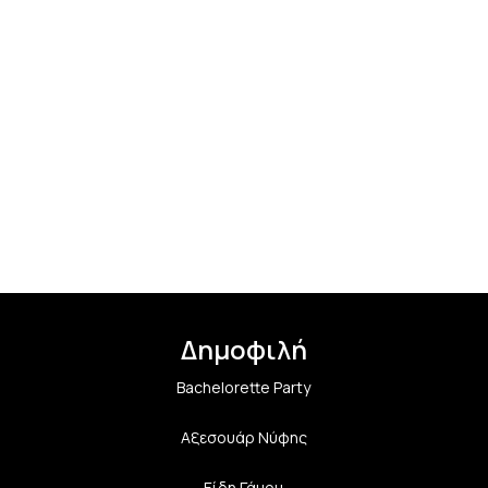
Δημοφιλή
Bachelorette Party
Αξεσουάρ Νύφης
Είδη Γάμου