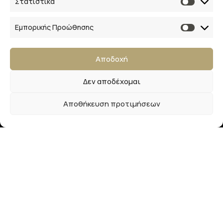
Στατιστικά
Επικοινωνία
28ης Οκτωβρίου 33
Εμπορικής Προώθησης
41223, Λάρισα
Αποδοχή
info@lalimainas.gr
Δεν αποδέχομαι
(+30) 2410 55 22 57
Αποθήκευση προτιμήσεων
Αρ. ΓΕΜΗ 154041940000
Ακολουθήστε μας
Newsletter
Εγγραφείτε στο newsletter μας και απολαύστε