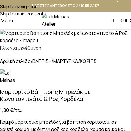
0
Skip to navigation
ΚΛΕΙΣΤΕ ΡΑΝΤΕΒΟΥ ΣΤΟ 2410 55 22 57
Skip to main content
Menu
0,00
Κλικ για μεγέθυνση
Αρχική σελίδα
ΒΑΠΤΙΣΗ
ΜΑΡΤΥΡΙΚΑ
ΚΟΡΙΤΣΙ
Μαρτυρικό Βάπτισης Μπρελόκ με
Κωνσταντινάτο & Ροζ Κορδέλα
1,00
€
/τεμ.
Κομψό μαρτυρικό μπρελόκ για βάπτιση κοριτσιού, σε
χρυσό χρώμα, με διπλή ροζ κρο κορδέλα, χρυσό κρίκο και