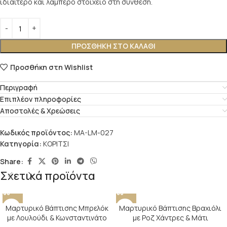
ιδιαίτερο και λαμπερό στοιχείο στη σύνθεση.
ΠΡΟΣΘΉΚΗ ΣΤΟ ΚΑΛΆΘΙ
Προσθήκη στη Wishlist
Περιγραφή
Επιπλέον πληροφορίες
Αποστολές & Χρεώσεις
Κωδικός προϊόντος:
MA-LM-027
Κατηγορία:
ΚΟΡΙΤΣΙ
Share:
Σχετικά προϊόντα
Μαρτυρικό Βάπτισης Μπρελόκ
Μαρτυρικό Βάπτισης Βραχιόλι
με Λουλούδι & Κωνσταντινάτο
με Ροζ Χάντρες & Μάτι