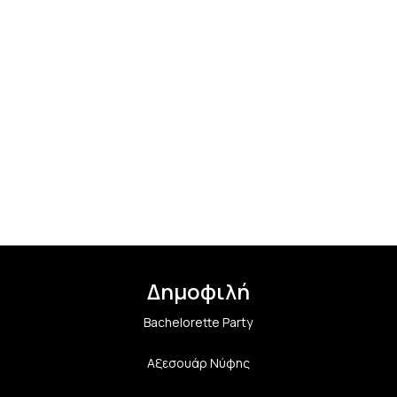
Δημοφιλή
Bachelorette Party
Αξεσουάρ Νύφης