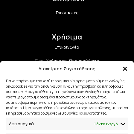
Σχεδιαστές
Χρήσιμα
Επικοινωνία
Όροι Χρήσης και Προϋποθέσεις
Διαχείριση Συγκατάθεσης
Πολιτική Aπορρήτου
Για να παρέχουμε την καλύτερη εμπειρία, χρησιμοποιούμε τεχνολογίες
όπως cookies για την αποθήκευση ή/και την πρόσβαση σε πληροφορίες
Πολιτική Επιστροφών
συσκευών. Η συγκατάθεση για τις εν λόγω τεχνολογίες θα μας επιτρέψει
να επεξεργαστούμε δεδομένα προσωπικού χαρακτήρα, όπως
Τρόποι Αποστολής
συμπεριφορά περιήγησης ή μοναδικά αναγνωριστικά σε αυτόν τον
ιστότοπο. Η μη συγκατάθεση ή η ανάκληση της συγκατάθεσης, μπορεί να
επηρεάσει αρνητικά ορισμένες λειτουργίες και δυνατότητες.
Τρόποι Πληρωμής
Λειτουργικά
Πάντα ενεργό