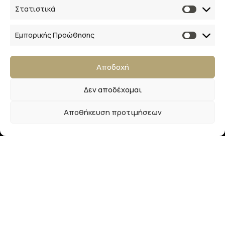
Επικοινωνία
Στατιστικά
28ης Οκτωβρίου 33
Εμπορικής Προώθησης
41223, Λάρισα
Αποδοχή
info@lalimainas.gr
Δεν αποδέχομαι
(+30) 2410 55 22 57
Αποθήκευση προτιμήσεων
Αρ. ΓΕΜΗ 154041940000
Ακολουθήστε μας
Newsletter
Εγγραφείτε στο newsletter μας και απολαύστε