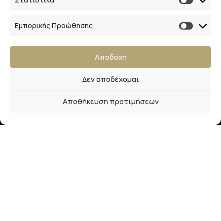
Αρ. ΓΕΜΗ 154041940000
Ακολουθήστε μας
Εμπορικής Προώθησης
Αποδοχή
Δεν αποδέχομαι
Newsletter
Αποθήκευση προτιμήσεων
Εγγραφείτε στο newsletter μας και απολαύστε
μοναδικά προνόμια, εκπτώσεις και πολλά δώρα!
Μην χάσετε την ευκαιρία!
LaliMainas
2025
Designed & Developed by
The Blackboard
.