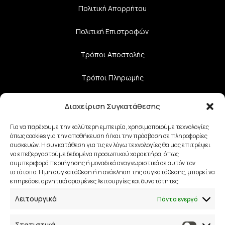
Πολιτική Aπορρήτου
Πολιτική Επιστροφών
Τρόποι Αποστολής
Τρόποι Πληρωμής
Διαχείριση Συγκατάθεσης
Επικοινωνία
Για να παρέχουμε την καλύτερη εμπειρία, χρησιμοποιούμε τεχνολογίες
όπως cookies για την αποθήκευση ή/και την πρόσβαση σε πληροφορίες
28ης Οκτωβρίου 33
συσκευών. Η συγκατάθεση για τις εν λόγω τεχνολογίες θα μας επιτρέψει
να επεξεργαστούμε δεδομένα προσωπικού χαρακτήρα, όπως
41223, Λάρισα
συμπεριφορά περιήγησης ή μοναδικά αναγνωριστικά σε αυτόν τον
ιστότοπο. Η μη συγκατάθεση ή η ανάκληση της συγκατάθεσης, μπορεί να
info@lalimainas.gr
επηρεάσει αρνητικά ορισμένες λειτουργίες και δυνατότητες.
Λειτουργικά
Πάντα ενεργό
(+30) 2410 55 22 57
Στατιστικά