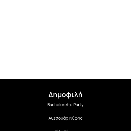
Δημοφιλή
Bachelorette Party
Αξεσουάρ Νύφης