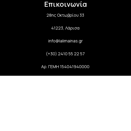
Επικοινωνία
28ης Οκτωβρίου 33
41223, Λάρισα
info@lalimainas.gr
(+30) 2410 55 22 57
Αρ. ΓΕΜΗ 154041940000
Ακολουθήστε μας
Newsletter
Εγγραφείτε στο newsletter μας και απολαύστε