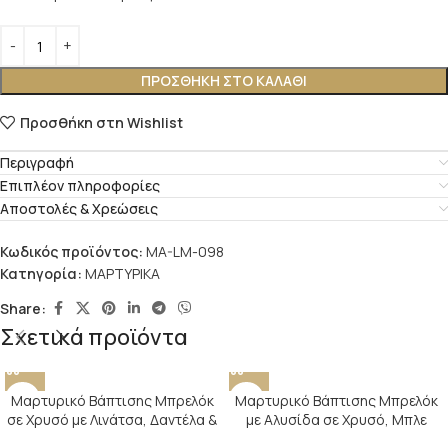
ΠΡΟΣΘΉΚΗ ΣΤΟ ΚΑΛΆΘΙ
Προσθήκη στη Wishlist
Περιγραφή
Επιπλέον πληροφορίες
Αποστολές & Χρεώσεις
Κωδικός προϊόντος:
MA-LM-098
Κατηγορία:
ΜΑΡΤΥΡΙΚΑ
Share:
Σχετικά προϊόντα
Μαρτυρικό Βάπτισης Μπρελόκ
Μαρτυρικό Βάπτισης Μπρελόκ
σε Χρυσό με Λινάτσα, Δαντέλα &
με Αλυσίδα σε Χρυσό, Μπλε
Σταυρό
Κορδόνι, Κωνσταντινάτο & Μάτι