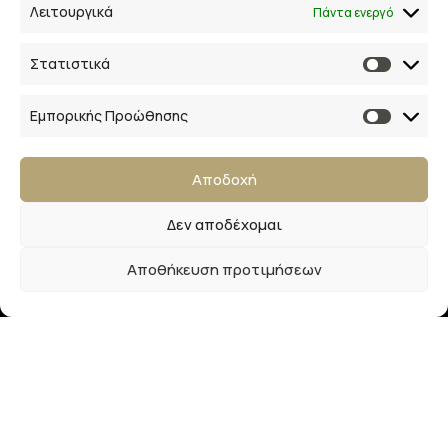
Λειτουργικά
Πάντα ενεργό
Αρ. ΓΕΜΗ 154041940000
Στατιστικά
Ακολουθήστε μας
Εμπορικής Προώθησης
Αποδοχή
Newsletter
Δεν αποδέχομαι
Εγγραφείτε στο newsletter μας και απολαύστε
Αποθήκευση προτιμήσεων
μοναδικά προνόμια, εκπτώσεις και πολλά δώρα!
Μην χάσετε την ευκαιρία!
LaliMainas
2025
Designed & Developed by
The Blackboard
.