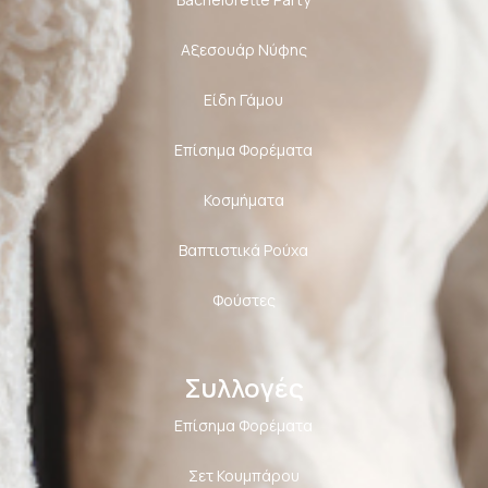
Αξεσουάρ Νύφης
Είδη Γάμου
Επίσημα Φορέματα
Κοσμήματα
Βαπτιστικά Ρούχα
Φούστες
Συλλογές
Επίσημα Φορέματα
Σετ Κουμπάρου