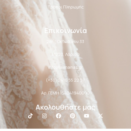
Τρόποι Πληρωμής
Επικοινωνία
28ης Οκτωβρίου 33
41223, Λάρισα
info@lalimainas.gr
(+30) 2410 55 22 57
Αρ. ΓΕΜΗ 154041940000
Ακολουθήστε μας