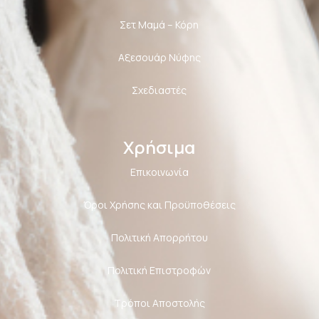
Σετ Μαμά – Κόρη
Αξεσουάρ Νύφης
Σχεδιαστές
Χρήσιμα
Επικοινωνία
Όροι Χρήσης και Προϋποθέσεις
Πολιτική Aπορρήτου
Πολιτική Επιστροφών
Τρόποι Αποστολής