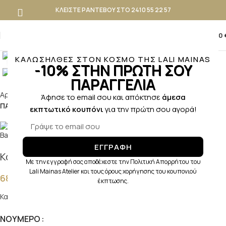
ΚΛΕΙΣΤΕ ΡΑΝΤΕΒΟΥ ΣΤΟ 2410 55 22 57
0
0,00
ΚΑΛΩΣΗΛΘΕΣ ΣΤΟΝ ΚΟΣΜΟ ΤΗΣ LALI MAINAS
Κλικ για μεγέθυνση
-10% ΣΤΗΝ ΠΡΩΤΗ ΣΟΥ
ΠΑΡΑΓΓΕΛΙΑ
Αρχική σελίδα
ΒΑΠΤΙΣΗ
ΑΓΟΡΙ
ΒΑΠΤΙΣΤΙΚΑ ΠΑΠΟΥΤΣAKIA ΑΓΟΡΙ
Άφησε το email σου και απόκτησε
άμεσα
ΠΑΠΟΥΤΣΑΚΙΑ ΠΕΡΠΑΤΗΜΑΤΟΣ
εκπτωτικό κουπόνι
για την πρώτη σου αγορά!
ΕΓΓΡΑΦΗ
Καστόρινο Μοκασίνι BW4314 Πούρο
Με την εγγραφή σας αποδέχεστε την Πολιτική Απορρήτου του
Lali Mainas Atelier και τους όρους χορήγησης του κουπονιού
68,90
€
έκπτωσης.
Καστόρινα Μοκασίνια Μονή Μπαρέτα Χρατς σε Πούρο Χρώμα
ΝΟΎΜΕΡΟ