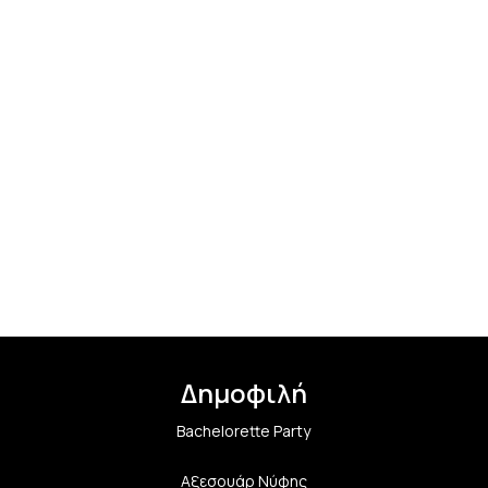
Δημοφιλή
Bachelorette Party
Αξεσουάρ Νύφης