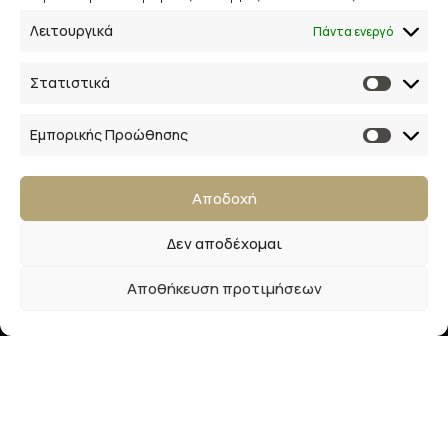
Λειτουργικά
Πάντα ενεργό
Επικοινωνία
Στατιστικά
28ης Οκτωβρίου 33
41223, Λάρισα
Εμπορικής Προώθησης
info@lalimainas.gr
Αποδοχή
(+30) 2410 55 22 57
Δεν αποδέχομαι
Αρ. ΓΕΜΗ 154041940000
Αποθήκευση προτιμήσεων
Ακολουθήστε μας