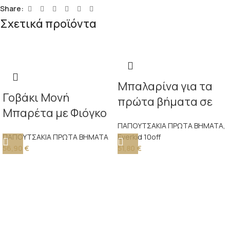
Share:
Σχετικά προϊόντα
Μπαλαρίνα για τα
Γοβάκι Μονή
πρώτα βήματα σε
Μπαρέτα με Φιόγκο
εκρού τεχνόδερμα
PRI2525 Εκρού
ΠΑΠΟΥΤΣΑΚΙΑ ΠΡΩΤΑ ΒΗΜΑΤΑ
,
διακοσμημένη με
ΠΑΠΟΥΤΣΑΚΙΑ ΠΡΩΤΑ ΒΗΜΑΤΑ
Everkid 10off
πουα σομόν τούλι,
56,90
€
51,80
€
διακοσμητικό
κουμπί και φτερό