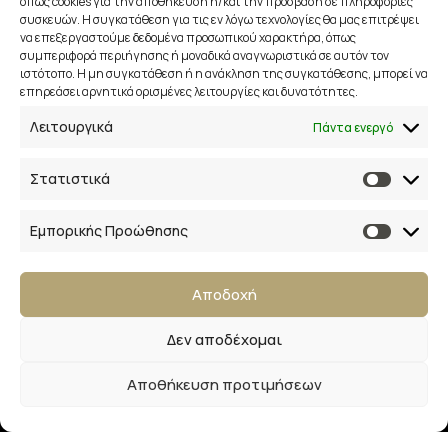
όπως cookies για την αποθήκευση ή/και την πρόσβαση σε πληροφορίες
Τρόποι Πληρωμής
συσκευών. Η συγκατάθεση για τις εν λόγω τεχνολογίες θα μας επιτρέψει
να επεξεργαστούμε δεδομένα προσωπικού χαρακτήρα, όπως
συμπεριφορά περιήγησης ή μοναδικά αναγνωριστικά σε αυτόν τον
ιστότοπο. Η μη συγκατάθεση ή η ανάκληση της συγκατάθεσης, μπορεί να
επηρεάσει αρνητικά ορισμένες λειτουργίες και δυνατότητες.
Επικοινωνία
Λειτουργικά
Πάντα ενεργό
28ης Οκτωβρίου 33
Στατιστικά
41223, Λάρισα
info@lalimainas.gr
Εμπορικής Προώθησης
(+30) 2410 55 22 57
Αποδοχή
Αρ. ΓΕΜΗ 154041940000
Δεν αποδέχομαι
Ακολουθήστε μας
Αποθήκευση προτιμήσεων