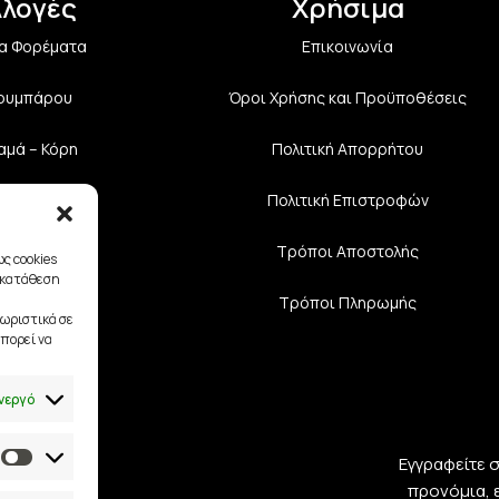
λλογές
Χρήσιμα
α Φορέματα
Επικοινωνία
Κουμπάρου
Όροι Χρήσης και Προϋποθέσεις
αμά – Κόρη
Πολιτική Aπορρήτου
υάρ Νύφης
Πολιτική Επιστροφών
διαστές
Τρόποι Αποστολής
ς cookies
γκατάθεση
Τρόποι Πληρωμής
ωριστικά σε
πορεί να
νεργό
Εγγραφείτε 
προνόμια, 