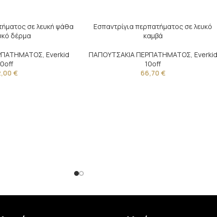
τήματος σε λευκή ψάθα
Εσπαντρίγια περπατήματος σε λευκό
υκό δέρμα
καμβά
ΕΡΠΑΤΗΜΑΤΟΣ
,
Everkid
ΠΑΠΟΥΤΣΑΚΙΑ ΠΕΡΠΑΤΗΜΑΤΟΣ
,
Everki
10off
10off
2,00
€
66,70
€