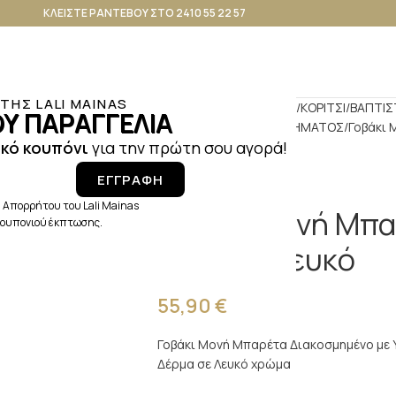
ΚΛΕΙΣΤΕ ΡΑΝΤΕΒΟΥ ΣΤΟ 2410 55 22 57
ΗΣ LALI MAINAS
Αρχική σελίδα
ΒΑΠΤΙΣΗ
ΚΟΡΙΤΣΙ
ΒΑΠΤΙΣ
Υ ΠΑΡΑΓΓΕΛΙΑ
ΠΑΠΟΥΤΣΑΚΙΑ ΠΕΡΠΑΤΗΜΑΤΟΣ
Γοβάκι 
κό κουπόνι
για την πρώτη σου αγορά!
ΕΓΓΡΑΦΗ
 Απορρήτου του Lali Mainas
Γοβάκι Μονή Μπα
 κουπονιού έκπτωσης.
BS3562 Λευκό
55,90
€
Γοβάκι Μονή Μπαρέτα Διακοσμημένο με 
Δέρμα σε Λευκό χρώμα