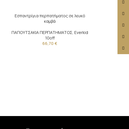
X
Insta
Εσπαντρίγια περπατήματος σε λευκό
καμβά
YouT
d
ΠΑΠΟΥΤΣΑΚΙΑ ΠΕΡΠΑΤΗΜΑΤΟΣ
,
Everkid
Pinte
10off
66,70
€
TikTo
Σανδάλι περπα
διακοσμημένο με
ΠΑΠΟΥΤΣΑΚΙΑ