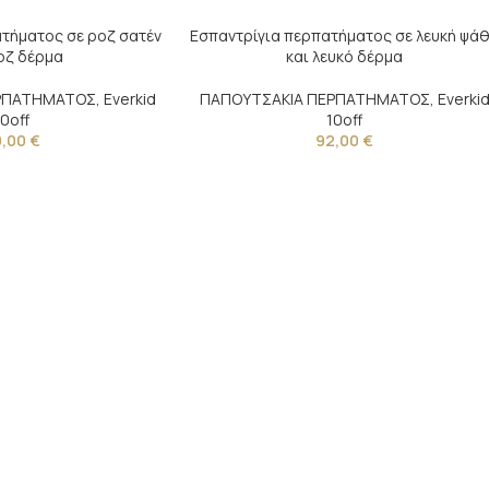
τήματος σε ροζ σατέν
Εσπαντρίγια περπατήματος σε λευκή ψά
οζ δέρμα
και λευκό δέρμα
ΕΡΠΑΤΗΜΑΤΟΣ
,
Everkid
ΠΑΠΟΥΤΣΑΚΙΑ ΠΕΡΠΑΤΗΜΑΤΟΣ
,
Everki
10off
10off
9,00
€
92,00
€