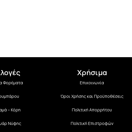
λλογές
Χρήσιμα
α Φορέματα
Επικοινωνία
Κουμπάρου
Όροι Χρήσης και Προϋποθέσεις
αμά – Κόρη
Πολιτική Aπορρήτου
υάρ Νύφης
Πολιτική Επιστροφών