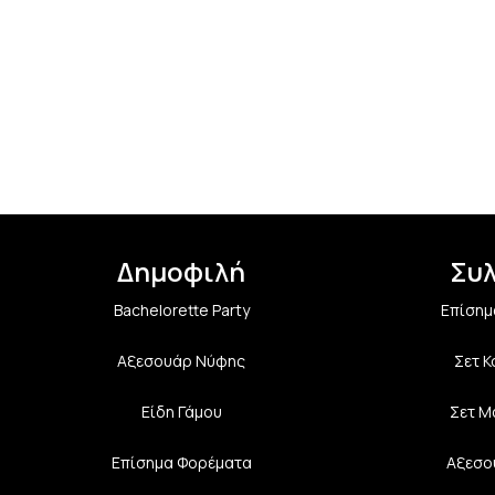
Δημοφιλή
Συ
Bachelorette Party
Επίσημ
Αξεσουάρ Νύφης
Σετ 
Είδη Γάμου
Σετ Μ
Επίσημα Φορέματα
Αξεσο