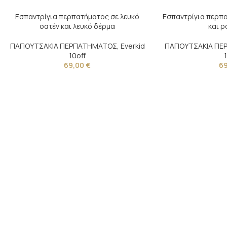
Εσπαντρίγια περπατήματος σε λευκό
Εσπαντρίγια περπα
σατέν και λευκό δέρμα
και ρ
ΠΑΠΟΥΤΣΑΚΙΑ ΠΕΡΠΑΤΗΜΑΤΟΣ
,
Everkid
ΠΑΠΟΥΤΣΑΚΙΑ Π
10off
69,00
€
6