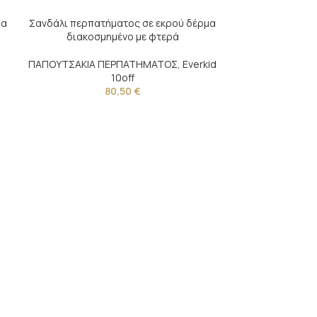
θα
Σανδάλι περπατήματος σε εκρού δέρμα
διακοσμημένο με φτερά
d
ΠΑΠΟΥΤΣΑΚΙΑ ΠΕΡΠΑΤΗΜΑΤΟΣ
,
Everkid
10off
80,50
€
Σανδάλι περπα
διακοσμημένο με
ΠΑΠΟΥΤΣΑΚΙΑ