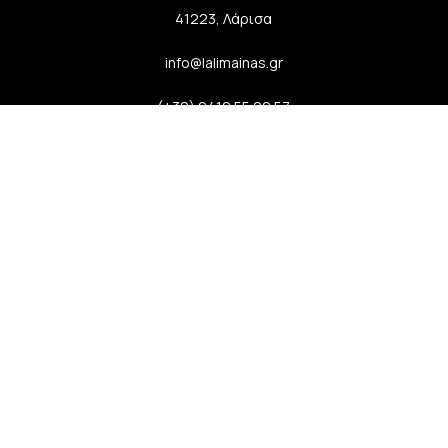
41223, Λάρισα
info@lalimainas.gr
(+30) 2410 55 22 57
Αρ. ΓΕΜΗ 154041940000
Ακολουθήστε μας
Newsletter
Εγγραφείτε στο newsletter μας και απολαύστε
μοναδικά προνόμια, εκπτώσεις και πολλά δώρα!
Μην χάσετε την ευκαιρία!