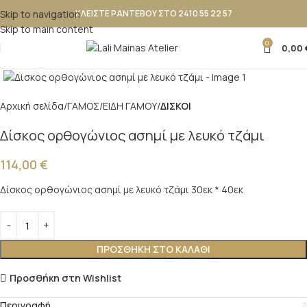
Skip to navigation
ΚΛΕΙΣΤΕ ΡΑΝΤΕΒΟΥ ΣΤΟ 2410 55 22 57
Skip to main content
0
0,00
Κλικ για μεγέθυνση
Αρχική σελίδα
ΓΑΜΟΣ
ΕΙΔΗ ΓΑΜΟΥ
ΔΙΣΚΟΙ
Δίσκος ορθογώνιος ασημί με λευκό τζάμι
114,00
€
Δίσκος ορθογώνιος ασημί με λευκό τζάμι 30εκ * 40εκ
ΠΡΟΣΘΉΚΗ ΣΤΟ ΚΑΛΆΘΙ
Προσθήκη στη Wishlist
Περιγραφή