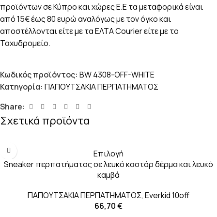
προϊόντων σε Κύπρο και χώρες Ε.Ε τα μεταφορικά είναι
από 15€ έως 80 ευρώ αναλόγως με τον όγκο και
αποστέλλονται είτε με τα ΕΛΤΑ Courier είτε με το
Ταχυδρομείο.
Κωδικός προϊόντος:
BW 4308-OFF-WHITE
Κατηγορία:
ΠΑΠΟΥΤΣΑΚΙΑ ΠΕΡΠΑΤΗΜΑΤΟΣ
Share:
Σχετικά προϊόντα
Επιλογή
Sneaker περπατήματος σε λευκό καστόρ δέρμα και λευκό
καμβά
ΠΑΠΟΥΤΣΑΚΙΑ ΠΕΡΠΑΤΗΜΑΤΟΣ
,
Everkid 10off
66,70
€