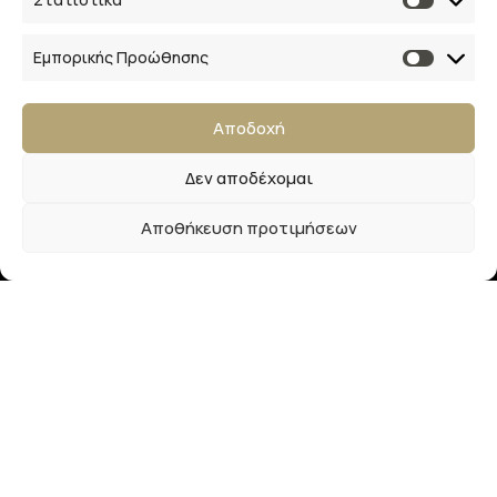
Επικοινωνία
28ης Οκτωβρίου 33
Εμπορικής Προώθησης
41223, Λάρισα
Αποδοχή
info@lalimainas.gr
Δεν αποδέχομαι
(+30) 2410 55 22 57
Αποθήκευση προτιμήσεων
Αρ. ΓΕΜΗ 154041940000
Ακολουθήστε μας
Newsletter
Εγγραφείτε στο newsletter μας και απολαύστε