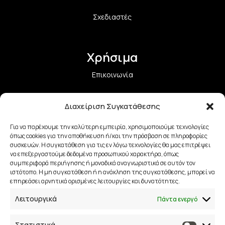
Σχεδιαστές
Χρήσιμα
Επικοινωνία
Όροι Χρήσης και Προϋποθέσεις
Διαχείριση Συγκατάθεσης
Πολιτική Aπορρήτου
Για να παρέχουμε την καλύτερη εμπειρία, χρησιμοποιούμε τεχνολογίες
όπως cookies για την αποθήκευση ή/και την πρόσβαση σε πληροφορίες
Πολιτική Επιστροφών
συσκευών. Η συγκατάθεση για τις εν λόγω τεχνολογίες θα μας επιτρέψει
να επεξεργαστούμε δεδομένα προσωπικού χαρακτήρα, όπως
συμπεριφορά περιήγησης ή μοναδικά αναγνωριστικά σε αυτόν τον
Τρόποι Αποστολής
ιστότοπο. Η μη συγκατάθεση ή η ανάκληση της συγκατάθεσης, μπορεί να
επηρεάσει αρνητικά ορισμένες λειτουργίες και δυνατότητες.
Τρόποι Πληρωμής
Λειτουργικά
Πάντα ενεργό
Στατιστικά