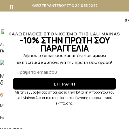
ΚΛΕΙΣΤΕ ΡΑΝΤΕΒΟΥ ΣΤΟ 2410 55 22 57
0
0,00
Κλικ για μεγέθυνση
ΚΑΛΩΣΗΛΘΕΣ ΣΤΟΝ ΚΟΣΜΟ ΤΗΣ LALI MAINAS
-10% ΣΤΗΝ ΠΡΩΤΗ ΣΟΥ
Αρχική σελίδα
ΒΑΠΤΙΣΗ
ΑΓΟΡΙ
ΒΑΠΤΙΣΤΙΚΑ ΠΑΠΟΥΤΣAKIA ΑΓΟΡΙ
ΠΑΡΑΓΓΕΛΙΑ
ΠΑΠΟΥΤΣΑΚΙΑ ΠΡΩΤΑ ΒΗΜΑΤΑ
Άφησε το email σου και απόκτησε
άμεσα
εκπτωτικό κουπόνι
για την πρώτη σου αγορά!
Μποτάκι σε λευκό δέρμα και μέντα καστόρ
δέρμα
ΕΓΓΡΑΦΗ
Με την εγγραφή σας αποδέχεστε την Πολιτική Απορρήτου του
61,90
€
Lali Mainas Atelier και τους όρους χορήγησης του κουπονιού
έκπτωσης.
Μποτάκι σε λευκό δέρμα και μέντα καστόρ δέρμα
Εκτιμώμενη παράδοση: 10-15 ημέρες