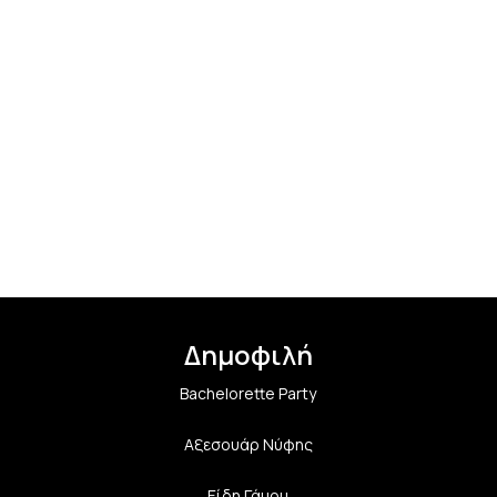
Δημοφιλή
Bachelorette Party
Αξεσουάρ Νύφης
Είδη Γάμου