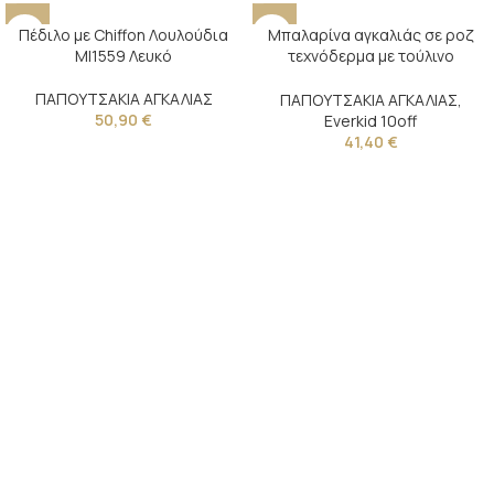
Πέδιλο με Chiffon Λουλούδια
Μπαλαρίνα αγκαλιάς σε ροζ
MI1559 Λευκό
τεχνόδερμα με τούλινο
διακοσμητικό σε ροζ και λευκό
ΠΑΠΟΥΤΣΑΚΙΑ ΑΓΚΑΛΙΑΣ
ΠΑΠΟΥΤΣΑΚΙΑ ΑΓΚΑΛΙΑΣ
,
50,90
€
Everkid 10off
41,40
€