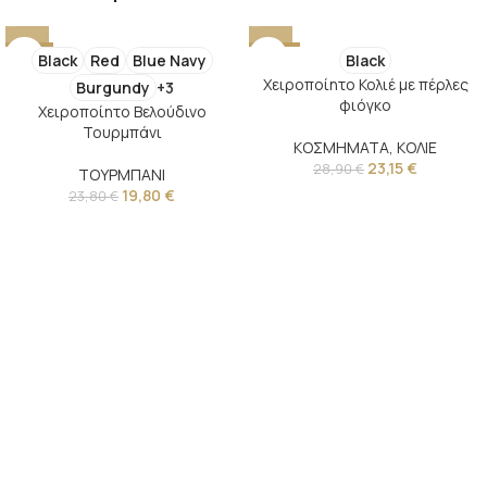
-17%
-20%
Black
Red
Blue Navy
Black
Χειροποίητο Κολιέ με πέρλες
Burgundy
+3
φιόγκο
Χειροποίητο Βελούδινο
Τουρμπάνι
ΚΟΣΜΗΜΑΤΑ
,
ΚΟΛΙΕ
23,15
€
28,90
€
ΤΟΥΡΜΠΑΝΙ
19,80
€
23,80
€