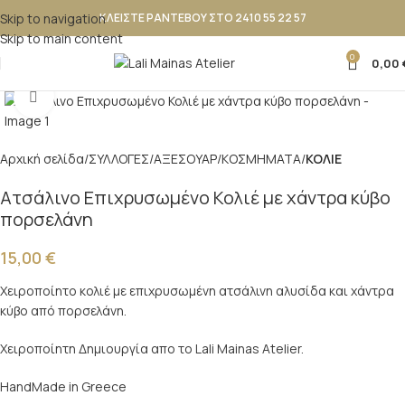
Skip to navigation
ΚΛΕΙΣΤΕ ΡΑΝΤΕΒΟΥ ΣΤΟ 2410 55 22 57
Skip to main content
0
0,00
Κλικ για μεγέθυνση
Αρχική σελίδα
ΣΥΛΛΟΓΕΣ
ΑΞΕΣΟΥΑΡ
ΚΟΣΜΗΜΑΤΑ
ΚΟΛΙΕ
Ατσάλινο Επιχρυσωμένο Κολιέ με χάντρα κύβο
πορσελάνη
15,00
€
Χειροποίητο κολιέ με επιχρυσωμένη ατσάλινη αλυσίδα και χάντρα
κύβο από πορσελάνη.
Χειροποίητη Δημιουργία απο το Lali Mainas Atelier.
HandMade in Greece