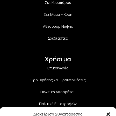
Σετ Κουμπάρου
Σετ Μαμά – Κόρη
Αξεσουάρ Νύφης
Σχεδιαστές
Χρήσιμα
Επικοινωνία
Όροι Χρήσης και Προϋποθέσεις
Πολιτική Aπορρήτου
Πολιτική Επιστροφών
Διαχείριση Συγκατάθεσης
Τρόποι Αποστολής