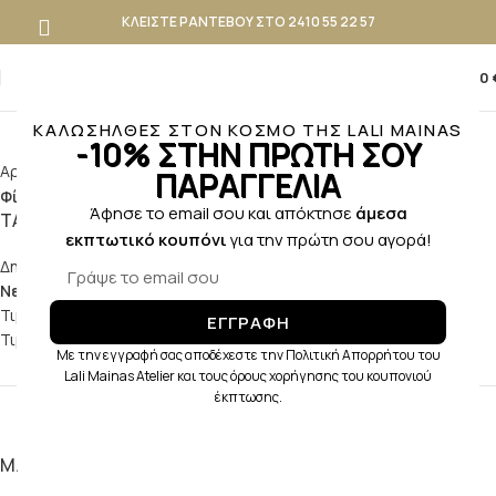
ΚΛΕΙΣΤΕ ΡΑΝΤΕΒΟΥ ΣΤΟ 2410 55 22 57
0
0,00
Blue
ΚΑΛΩΣΗΛΘΕΣ ΣΤΟΝ ΚΟΣΜΟ ΤΗΣ LALI MAINAS
-10% ΣΤΗΝ ΠΡΩΤΗ ΣΟΥ
Αρχική σελίδα
Προϊόν Χρώμα
Blue
ΠΑΡΑΓΓΕΛΙΑ
Φίλτρα
Άφησε το email σου και απόκτησε
άμεσα
ΤΑΞΙΝΟΜΗΣΗ ΚΑΤΑ
εκπτωτικό κουπόνι
για την πρώτη σου αγορά!
Δημοφιλή
Νεότερα
Τιμή: χαμηλή προς υψηλή
ΕΓΓΡΑΦΗ
Τιμή: υψηλή προς χαμηλή
Με την εγγραφή σας αποδέχεστε την Πολιτική Απορρήτου του
Lali Mainas Atelier και τους όρους χορήγησης του κουπονιού
έκπτωσης.
ΜΈΓΕΘΟΣ