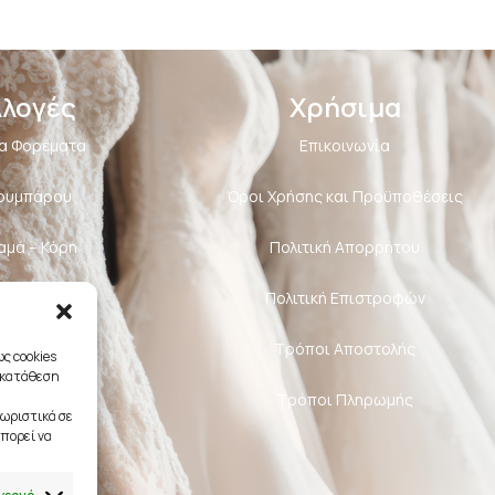
λλογές
Χρήσιμα
α Φορέματα
Επικοινωνία
Κουμπάρου
Όροι Χρήσης και Προϋποθέσεις
αμά – Κόρη
Πολιτική Aπορρήτου
υάρ Νύφης
Πολιτική Επιστροφών
διαστές
Τρόποι Αποστολής
ς cookies
γκατάθεση
Τρόποι Πληρωμής
ωριστικά σε
πορεί να