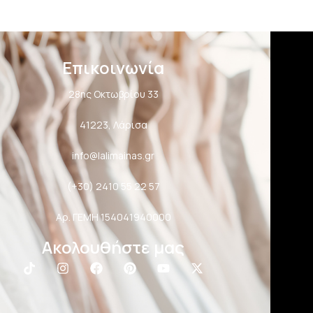
Επικοινωνία
28ης Οκτωβρίου 33
41223, Λάρισα
info@lalimainas.gr
(+30) 2410 55 22 57
Αρ. ΓΕΜΗ 154041940000
Ακολουθήστε μας