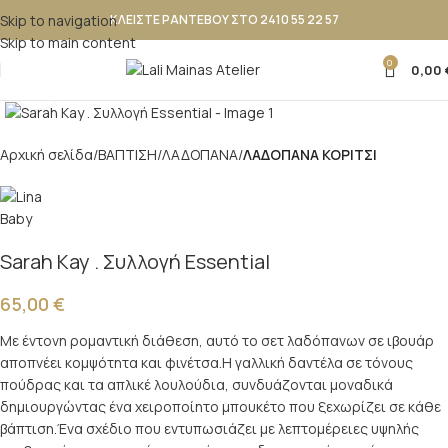
Skip to navigation
ΚΛΕΙΣΤΕ ΡΑΝΤΕΒΟΥ ΣΤΟ 2410 55 22 57
Skip to main content
0
0,00
Κλικ για μεγέθυνση
Αρχική σελίδα
ΒΑΠΤΙΣΗ
ΛΑΔΟΠΑΝΑ
ΛΑΔΟΠΑΝΑ ΚΟΡΙΤΣΙ
Sarah Kay . Συλλογή Essential
65,00
€
Με έντονη ρομαντική διάθεση, αυτό το σετ λαδόπανων σε ιβουάρ
αποπνέει κομψότητα και φινέτσα.Η γαλλική δαντέλα σε τόνους
πούδρας και τα απλικέ λουλούδια, συνδυάζονται μοναδικά
δημιουργώντας ένα χειροποίητο μπουκέτο που ξεχωρίζει σε κάθε
βάπτιση.Ένα σχέδιο που εντυπωσιάζει με λεπτομέρειες υψηλής