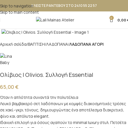
Skip to navigation
ΚΛΕΙΣΤΕ ΡΑΝΤΕΒΟΥ ΣΤΟ 2410 55 22 57
Skip to main content
0
0,00
Κλικ για μεγέθυνση
Αρχική σελίδα
ΒΑΠΤΙΣΗ
ΛΑΔΟΠΑΝΑ
ΛΑΔΟΠΑΝΑ ΑΓΟΡΙ
Ολίβιος | Olivios. Συλλογή Essential
65,00
€
Όταν η απλότητα συναντά την πολυτέλεια
Λευκό βαμβακερό σετ λαδόπανων με κομψές διακοσμητικές τρέσες
σε χακί–γκρι τόνους, δημιουργώντας ένα αποτέλεσμα διακριτικό,
φίνο και απόλυτα elegant.
Ιδανική επιλογή για όσους αγαπούν το minimal luxury στυλ. Πετσέτα