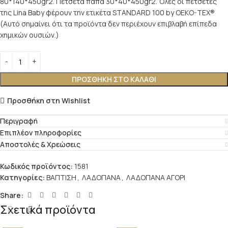
80*140*450gr2. Πετσέτα παπά 30*40*450gr2. Όλες οι πετσέτες
της Lina Baby φέρουν την ετικέτα STANDARD 100 by OEKO-TEX®
(Αυτό σημαίνει ότι τα προϊόντα δεν περιέχουν επιβλαβή επίπεδα
χημικών ουσιών.)
ΠΡΟΣΘΉΚΗ ΣΤΟ ΚΑΛΆΘΙ
Προσθήκη στη Wishlist
Περιγραφή
Επιπλέον πληροφορίες
Αποστολές & Χρεώσεις
Κωδικός προϊόντος:
1581
Κατηγορίες:
ΒΑΠΤΙΣΗ
,
ΛΑΔΟΠΑΝΑ
,
ΛΑΔΟΠΑΝΑ ΑΓΟΡΙ
Share:
Σχετικά προϊόντα