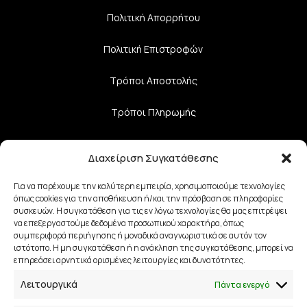
Πολιτική Aπορρήτου
Πολιτική Επιστροφών
Τρόποι Αποστολής
Τρόποι Πληρωμής
Διαχείριση Συγκατάθεσης
Επικοινωνία
Για να παρέχουμε την καλύτερη εμπειρία, χρησιμοποιούμε τεχνολογίες
28ης Οκτωβρίου 33
όπως cookies για την αποθήκευση ή/και την πρόσβαση σε πληροφορίες
συσκευών. Η συγκατάθεση για τις εν λόγω τεχνολογίες θα μας επιτρέψει
41223, Λάρισα
να επεξεργαστούμε δεδομένα προσωπικού χαρακτήρα, όπως
συμπεριφορά περιήγησης ή μοναδικά αναγνωριστικά σε αυτόν τον
ιστότοπο. Η μη συγκατάθεση ή η ανάκληση της συγκατάθεσης, μπορεί να
info@lalimainas.gr
επηρεάσει αρνητικά ορισμένες λειτουργίες και δυνατότητες.
(+30) 2410 55 22 57
Λειτουργικά
Πάντα ενεργό