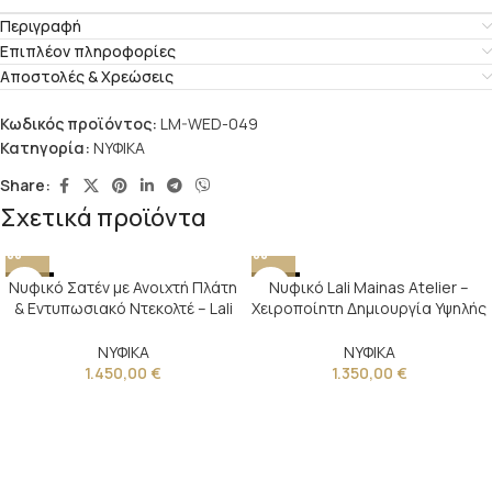
Περιγραφή
Επιπλέον πληροφορίες
Αποστολές & Χρεώσεις
Κωδικός προϊόντος:
LM-WED-049
Κατηγορία:
ΝΥΦΙΚΑ
Share:
Σχετικά προϊόντα
Νυφικό Σατέν με Ανοιχτή Πλάτη
NEW
NEW
Νυφικό Lali Mainas Atelier –
& Εντυπωσιακό Ντεκολτέ – Lali
Χειροποίητη Δημιουργία Υψηλής
Mainas Atelier
Ραπτικής
ΝΥΦΙΚΑ
ΝΥΦΙΚΑ
1.450,00
€
1.350,00
€