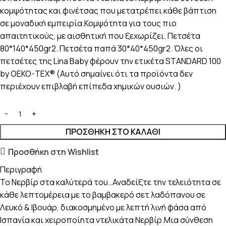
κομψότητας και φινέτσας που μετατρέπει κάθε βάπτιση
σε μοναδική εμπειρία.Κομψότητα για τους πιο
απαιτητικούς, με αισθητική που ξεχωρίζει. Πετσέτα
80*140*450gr2. Πετσέτα παπά 30*40*450gr2. Όλες οι
πετσέτες της Lina Baby φέρουν την ετικέτα STANDARD 100
by OEKO-TEX® (Αυτό σημαίνει ότι τα προϊόντα δεν
περιέχουν επιβλαβή επίπεδα χημικών ουσιών. )
ΠΡΟΣΘΉΚΗ ΣΤΟ ΚΑΛΆΘΙ
Προσθήκη στη Wishlist
Περιγραφή
Το Νερβίρ στα καλύτερά του…Αναδείξτε την τελειότητα σε
κάθε λεπτομέρεια με το βαμβακερό σετ λαδόπανου σε
Λευκό & Ιβουάρ, διακοσμημένο με λεπτή λινή φάσα από
Ισπανία και χειροποίητα ντελικάτα Νερβίρ.Μια σύνθεση