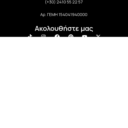
(+30) 2410 55 22 57
Αρ. ΓΕΜΗ 154041940000
Ακολουθήστε μας
Newsletter
Εγγραφείτε στο newsletter μας και απολαύστε
μοναδικά προνόμια, εκπτώσεις και πολλά δώρα!
Μην χάσετε την ευκαιρία!