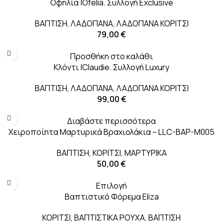
Οφηλία |Ofelia. Συλλογή Exclusive
ΒΑΠΤΙΣΗ
,
ΛΑΔΟΠΑΝΑ
,
ΛΑΔΟΠΑΝΑ ΚΟΡΙΤΣΙ
79,00
€
Προσθήκη στο καλάθι
Κλόντι |Claudie. Συλλογή Luxury
ΒΑΠΤΙΣΗ
,
ΛΑΔΟΠΑΝΑ
,
ΛΑΔΟΠΑΝΑ ΚΟΡΙΤΣΙ
99,00
€
Διαβάστε περισσότερα
Χειροποίητα Μαρτυρικά Βραχιολάκια – LLC-BAP-M005
ΒΑΠΤΙΣΗ
,
ΚΟΡΙΤΣΙ
,
ΜΑΡΤΥΡΙΚΑ
50,00
€
-47%
Επιλογή
SOLD OUT
Βαπτιστικό Φόρεμα Eliza
ΚΟΡΙΤΣΙ
,
ΒΑΠΤΙΣΤΙΚΑ ΡΟΥΧΑ
,
ΒΑΠΤΙΣΗ