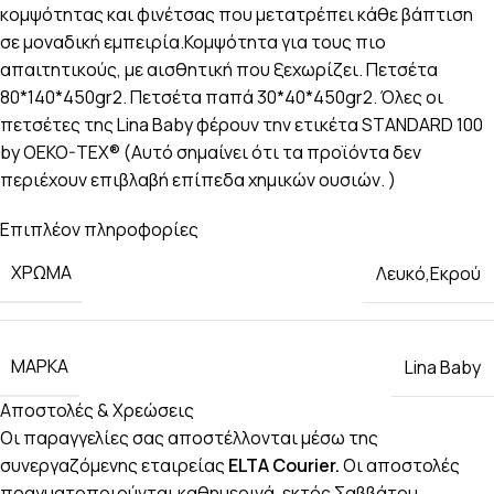
κομψότητας και φινέτσας που μετατρέπει κάθε βάπτιση
σε μοναδική εμπειρία.Κομψότητα για τους πιο
απαιτητικούς, με αισθητική που ξεχωρίζει. Πετσέτα
80*140*450gr2. Πετσέτα παπά 30*40*450gr2. Όλες οι
πετσέτες της Lina Baby φέρουν την ετικέτα STANDARD 100
by OEKO-TEX® (Αυτό σημαίνει ότι τα προϊόντα δεν
περιέχουν επιβλαβή επίπεδα χημικών ουσιών. )
Επιπλέον πληροφορίες
ΧΡΏΜΑ
Λευκό,Εκρού
ΜΆΡΚΑ
Lina Baby
Αποστολές & Χρεώσεις
Οι παραγγελίες σας αποστέλλονται μέσω της
συνεργαζόμενης εταιρείας
ELTA Courier.
Οι αποστολές
πραγματοποιούνται καθημερινά, εκτός Σαββάτου,