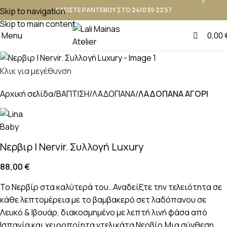
0
Skip to navigation
ΚΛΕΙΣΤΕ ΡΑΝΤΕΒΟΥ ΣΤΟ 2410 55 22 57
Skip to main content
Menu
0,00
Κλικ για μεγέθυνση
Αρχική σελίδα
ΒΑΠΤΙΣΗ
ΛΑΔΟΠΑΝΑ
ΛΑΔΟΠΑΝΑ ΑΓΟΡΙ
Νερβιρ | Nervir. Συλλογή Luxury
88,00
€
Το Νερβίρ στα καλύτερά του…Αναδείξτε την τελειότητα σε
κάθε λεπτομέρεια με το βαμβακερό σετ λαδόπανου σε
Λευκό & Ιβουάρ, διακοσμημένο με λεπτή λινή φάσα από
Ισπανία και χειροποίητα ντελικάτα Νερβίρ.Μια σύνθεση