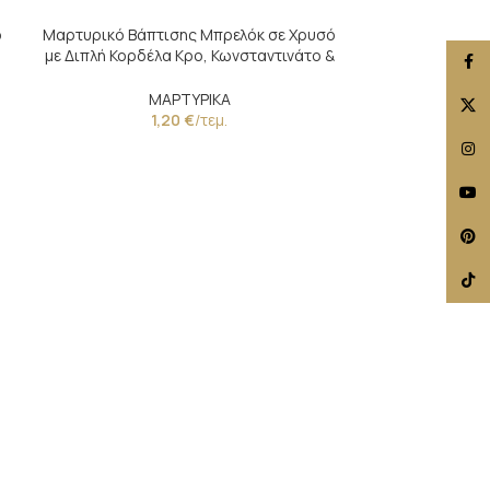
ό
Μαρτυρικό Βάπτισης Μπρελόκ σε Χρυσό
με Διπλή Κορδέλα Κρο, Κωνσταντινάτο &
Face
Μάτι
ΜΑΡΤΥΡΙΚΑ
X
1,20
€
/τεμ.
Insta
YouT
Pinte
TikTo
Μαρτυρικό Βάπ
με Κωνσταντιν