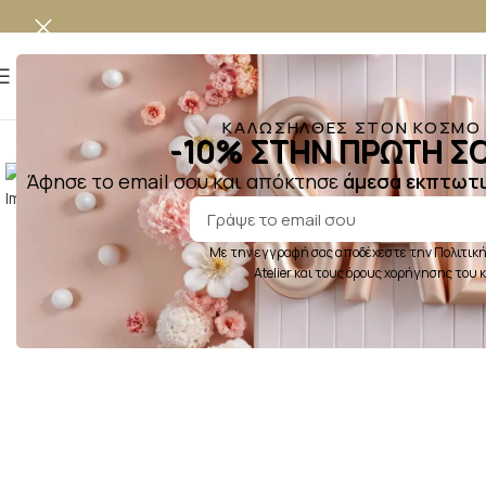
MENU
ΚΑΛΩΣΗΛΘΕΣ ΣΤΟΝ ΚΟΣΜΟ Τ
-10% ΣΤΗΝ ΠΡΩΤΗ ΣΟ
Κλικ για μεγέθυνση
Άφησε το email σου και απόκτησε
άμεσα εκπτωτι
Με την εγγραφή σας αποδέχεστε την Πολιτική
Atelier και τους όρους χορήγησης του