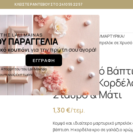
ΚΛΕΙΣΤΕ ΡΑΝΤΕΒΟΥ ΣΤΟ 2410 55 22 57
ΗΣ LALI MAINAS
Αρχική σελίδα
ΒΑΠΤΙΣΗ
ΜΑΡΤΥΡΙΚΑ
Υ ΠΑΡΑΓΓΕΛΙΑ
Μαρτυρικό Βάπτισης Μπρελόκ σε Χρυσό 
κό κουπόνι
για την πρώτη σου αγορά!
ΕΓΓΡΑΦΗ
Μαρτυρικό Βάπτ
 Απορρήτου του Lali Mainas
 κουπονιού έκπτωσης.
Χρυσό με Κορδέλα
Σταυρό & Μάτι
1,30
€
/τεμ.
Κομψό και ιδιαίτερο μαρτυρικό μπρελόκ
βάπτιση. Η κορδέλα κρο σε γαλάζιο χρώ