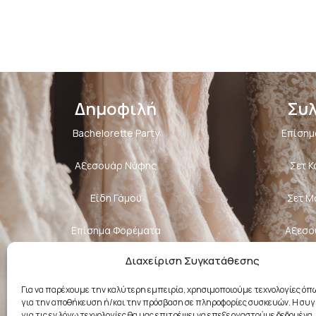
Δημοφιλή
Συ
Bachelorette Party
Επίσημ
Αξεσουάρ Νύφης
Σετ 
Είδη Γάμου
Σετ Μ
Επίσημα Φορέματα
Αξεσο
Διαχείριση Συγκατάθεσης
Κοσμήματα
Σχε
Για να παρέχουμε την καλύτερη εμπειρία, χρησιμοποιούμε τεχνολογίες όπω
Βαπτιστικά Ρούχα
για την αποθήκευση ή/και την πρόσβαση σε πληροφορίες συσκευών. Η συ
για τις εν λόγω τεχνολογίες θα μας επιτρέψει να επεξεργαστούμε δεδομένα