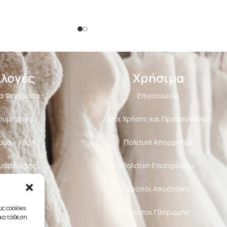
λλογές
Χρήσιμα
α Φορέματα
Επικοινωνία
Κουμπάρου
Όροι Χρήσης και Προϋποθέσεις
αμά – Κόρη
Πολιτική Aπορρήτου
υάρ Νύφης
Πολιτική Επιστροφών
διαστές
Τρόποι Αποστολής
ς cookies
Τρόποι Πληρωμής
γκατάθεση