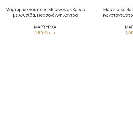
Μαρτυρικό Βάπτισης Μπρελόκ σε Χρυσό
Μαρτυρικό Βάπ
με Αλυσίδα, Πορσελάνινη Χάντρα
Κωνσταντινάτο
Παλαίωσης & Κωνσταντινάτο
Λεπτ
ΜΑΡΤΥΡΙΚΑ
ΜΑΡ
1,60
€
/τεμ.
1,0