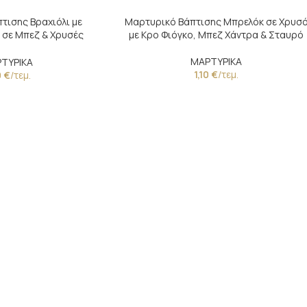
τισης Βραχιόλι με
Μαρτυρικό Βάπτισης Μπρελόκ σε Χρυσ
 σε Μπεζ & Χρυσές
με Κρο Φιόγκο, Μπεζ Χάντρα & Σταυρό
ομέρειες
ΜΑΡΤΥΡΙΚΑ
ΤΥΡΙΚΑ
1,10
€
/τεμ.
0
€
/τεμ.