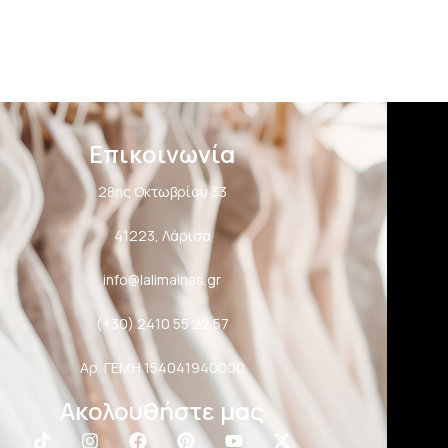
Επικοινωνία
28ης Οκτωβρίου 33
41223, Λάρισα
info@lalimainas.gr
(+30) 2410 55 22 57
Αρ. ΓΕΜΗ 154041940000
Ακολουθήστε μας