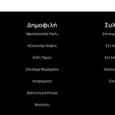
Δημοφιλή
Συ
Bachelorette Party
Επίσημ
Αξεσουάρ Νύφης
Σετ 
Είδη Γάμου
Σετ Μ
Επίσημα Φορέματα
Αξεσο
Κοσμήματα
Σχε
Βαπτιστικά Ρούχα
Φούστες