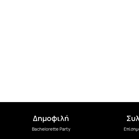
Δημοφιλή
Συ
Bachelorette Party
Επίσημ