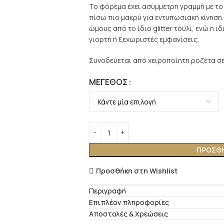
Το φόρεμα έχει ασύμμετρη γραμμή με το
πίσω πιο μακρύ για εντυπωσιακή κίνηση.
ώμους από το ίδιο glitter τούλι, ενώ η ι
γιορτή ή ξεχωριστές εμφανίσεις.
Συνοδεύεται από χειροποίητη ροζέτα σε
ΜΈΓΕΘΟΣ
ΠΡΟΣΘΉ
Προσθήκη στη Wishlist
Περιγραφή
Επιπλέον πληροφορίες
Αποστολές & Χρεώσεις