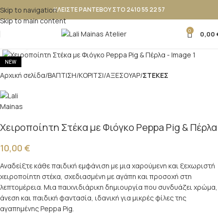
Skip to navigation
ΚΛΕΙΣΤΕ ΡΑΝΤΕΒΟΥ ΣΤΟ 2410 55 22 57
Skip to main content
0
0,00
Κλικ για μεγέθυνση
NEW
Αρχική σελίδα
ΒΑΠΤΙΣΗ
ΚΟΡΙΤΣΙ
ΑΞΕΣΟΥΑΡ
ΣΤΕΚΕΣ
Χειροποίητη Στέκα με Φιόγκο Peppa Pig & Πέρλα
10,00
€
Αναδείξτε κάθε παιδική εμφάνιση με μια χαρούμενη και ξεχωριστή
χειροποίητη στέκα, σχεδιασμένη με αγάπη και προσοχή στη
λεπτομέρεια. Μια παιχνιδιάρικη δημιουργία που συνδυάζει χρώμα,
άνεση και παιδική φαντασία, ιδανική για μικρές φίλες της
αγαπημένης Peppa Pig.