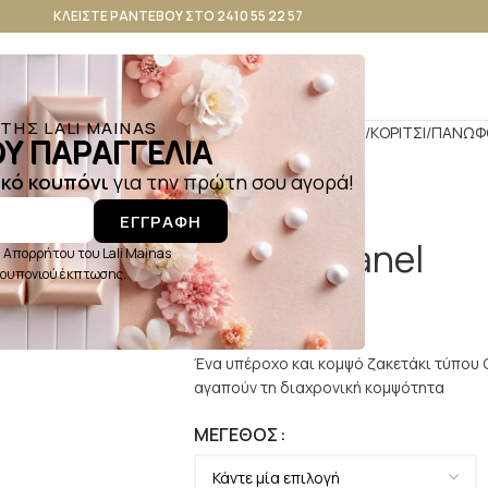
ΚΛΕΙΣΤΕ ΡΑΝΤΕΒΟΥ ΣΤΟ 2410 55 22 57
ΗΣ LALI MAINAS
Αρχική σελίδα
ΒΑΠΤΙΣΗ
ΚΟΡΙΤΣΙ
ΠΑΝΩΦ
Υ ΠΑΡΑΓΓΕΛΙΑ
κό κουπόνι
για την πρώτη σου αγορά!
ΕΓΓΡΑΦΗ
Bolero chanel
 Απορρήτου του Lali Mainas
 κουπονιού έκπτωσης.
65,00
€
Ένα υπέροχο και κομψό ζακετάκι τύπου C
αγαπούν τη διαχρονική κομψότητα
ΜΈΓΕΘΟΣ