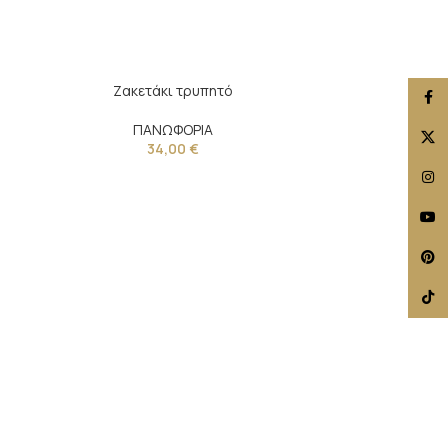
Ζακετάκι τρυπητό
Face
ΠΑΝΩΦΟΡΙΑ
X
34,00
€
Insta
YouT
Pinte
TikTo