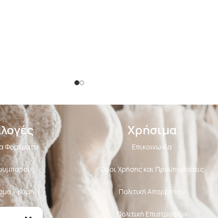
λλογές
Χρήσιμα
α Φορέματα
Επικοινωνία
Κουμπάρου
Όροι Χρήσης και Προϋποθέσεις
αμά – Κόρη
Πολιτική Aπορρήτου
υάρ Νύφης
Πολιτική Επιστροφών