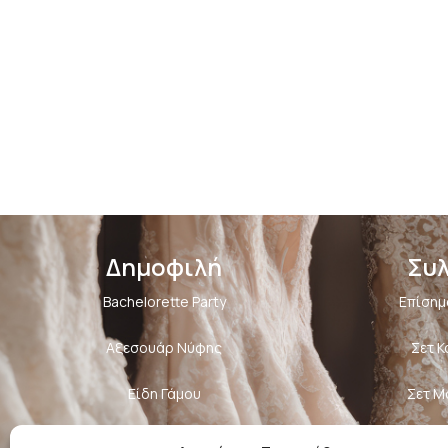
Δημοφιλή
Συ
Bachelorette Party
Επίσημ
Αξεσουάρ Νύφης
Σετ 
Είδη Γάμου
Σετ Μ
Επίσημα Φορέματα
Αξεσο