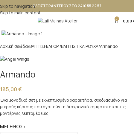
Skip to navigation
ΚΛΕΙΣΤΕ ΡΑΝΤΕΒΟΥ ΣΤΟ 2410 55 22 57
Skip to main content
0
0,00
Κλικ για μεγέθυνση
Αρχική σελίδα
ΒΑΠΤΙΣΗ
ΑΓΟΡΙ
ΒΑΠΤΙΣΤΙΚΑ ΡΟΥΧΑ
Armando
Armando
185,00
€
Ένα μοναδικό σετ με εκλεπτυσμένο χαρακτήρα, σχεδιασμένο για
μικρούς κύριους που αγαπούν τη διαχρονική κομψότητα και τις
μοντέρνες λεπτομέρειες
ΜΈΓΕΘΟΣ