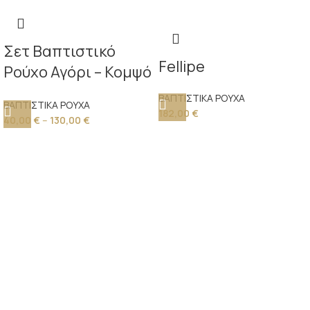
Σετ Βαπτιστικό
Fellipe
Ρούχο Αγόρι – Κομψό
σε Μπεζ Απόχρωση
ΒΑΠΤΙΣΤΙΚΑ ΡΟΥΧΑ
ΒΑΠΤΙΣΤΙΚΑ ΡΟΥΧΑ
182,00
€
40,00
€
–
130,00
€