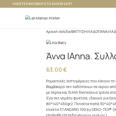
ΚΛΕΙΣΤΕ ΡΑΝΤΕΒΟΥ ΣΤΟ 2410 55 22 57
Αρχική σελίδα
ΒΑΠΤΙΣΗ
ΛΑΔΟΠΑΝΑ
ΛΑΔ
Άννα |Anna. Συλλ
63,00
€
Ρομαντικές λεπτομέρειες που κάνουν τ
Βαμβακερό σετ λαδόπανων σε εκρού από
με πέρλα και διπλή δαντελένια τρέσα σ
Ένα σετ γεμάτο φινέτσα, ιδανικό για ξεχ
80*140*450gr2. Πετσέτα παπά 30*40*450
ετικέτα STANDARD 100 by OEKO-TEX® (Αυ
επιβλαβή επίπεδα χημικών ουσιών.)