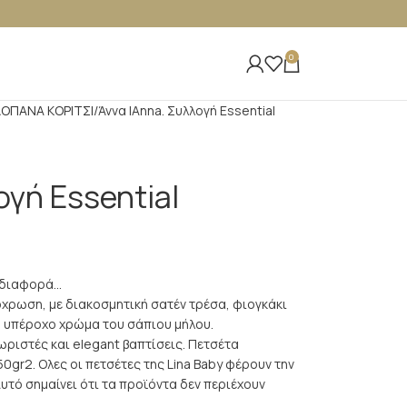
0
ΟΠΑΝΑ ΚΟΡΙΤΣΙ
Άννα |Anna. Συλλογή Essential
ογή Essential
η διαφορά…
χρωση, με διακοσμητική σατέν τρέσα, φιογκάκι
το υπέροχο χρώμα του σάπιου μήλου.
ωριστές και elegant βαπτίσεις. Πετσέτα
gr2. Ολες οι πετσέτες της Lina Baby φέρουν την
τό σημαίνει ότι τα προϊόντα δεν περιέχουν