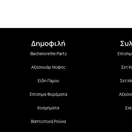
Δημοφιλή
Συ
Bachelorette Party
Επίσημ
Αξεσουάρ Νύφης
Σετ 
Είδη Γάμου
Σετ Μ
Επίσημα Φορέματα
Αξεσο
Κοσμήματα
Σχε
Βαπτιστικά Ρούχα