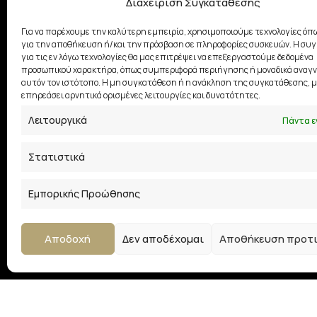
Διαχείριση Συγκατάθεσης
Αξεσουάρ Νύφης
Σετ 
Για να παρέχουμε την καλύτερη εμπειρία, χρησιμοποιούμε τεχνολογίες όπω
για την αποθήκευση ή/και την πρόσβαση σε πληροφορίες συσκευών. Η συ
Είδη Γάμου
Σετ Μ
για τις εν λόγω τεχνολογίες θα μας επιτρέψει να επεξεργαστούμε δεδομένα
προσωπικού χαρακτήρα, όπως συμπεριφορά περιήγησης ή μοναδικά αναγν
αυτόν τον ιστότοπο. Η μη συγκατάθεση ή η ανάκληση της συγκατάθεσης, μ
Επίσημα Φορέματα
Αξεσο
επηρεάσει αρνητικά ορισμένες λειτουργίες και δυνατότητες.
Λειτουργικά
Κοσμήματα
Πάντα ε
Σχε
Βαπτιστικά Ρούχα
Στατιστικά
Φούστες
Εμπορικής Προώθησης
Αποδοχή
Δεν αποδέχομαι
Αποθήκευση προτ