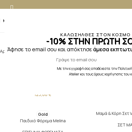
MENU
ΚΑΛΩΣΗΛΘΕΣ ΣΤΟΝ ΚΟΣΜΟ Τ
-10% ΣΤΗΝ ΠΡΩΤΗ ΣΟ
Άφησε το email σου και απόκτησε
άμεσα εκπτωτι
Αρχική σελίδα
Προϊόντα με ετικέτα “Μαμά και Κόρη”
Με την εγγραφή σας αποδέχεστε την Πολιτική
Παιδικό Φόρεμα Jasmine
Παιδικό Φό
Atelier και τους όρους χορήγησης του
ΚΟΡΙΤΣΙ
,
ΒΑΠΤΙΣΤΙΚΑ ΡΟΥΧΑ
,
ΕΝΔΥΣΗ
,
ΕΠΙΣΗΜΑ
ΒΑΠΤΙΣΗ
130,00
125,00
€
Μαμά & Κόρη Σετ 
Gold
Παιδικό Φόρεμα Melina
ΣΕΤ Μ