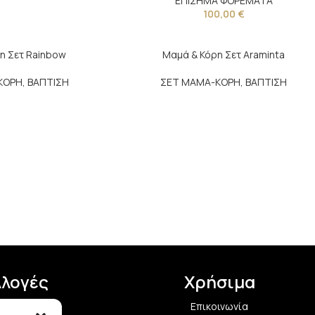
ΕΠΙΣΗΜΑ ΦΟΡΕΜΑΤΑ
100,00
€
η Σετ Rainbow
Μαμά & Κόρη Σετ Araminta
ΚΟΡΗ
,
ΒΑΠΤΙΣΗ
ΣΕΤ ΜΑΜΑ-ΚΟΡΗ
,
ΒΑΠΤΙΣΗ
λλογές
Χρήσιμα
α Φορέματα
Επικοινωνία