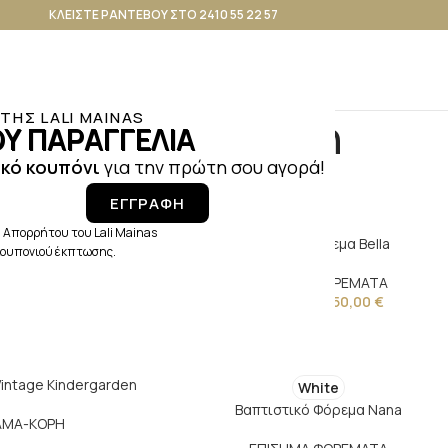
ΚΛΕΙΣΤΕ ΡΑΝΤΕΒΟΥ ΣΤΟ 2410 55 22 57
ΗΣ LALI MAINAS
Μαμά και Κόρη
Υ ΠΑΡΑΓΓΕΛΙΑ
κό κουπόνι
για την πρώτη σου αγορά!
ΕΓΓΡΑΦΗ
 Απορρήτου του Lali Mainas
ρεμα Araminta
Παιδικό Φόρεμα Bella
 κουπονιού έκπτωσης.
 ΦΟΡΕΜΑΤΑ
ΕΠΙΣΗΜΑ ΦΟΡΕΜΑΤΑ
€
–
180,00
€
100,00
€
–
150,00
€
Vintage Kindergarden
White
Βαπτιστικό Φόρεμα Nana
ΑΜΑ-ΚΟΡΗ