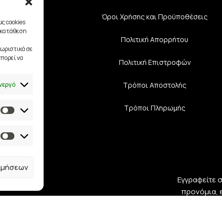
Κουμπάρου
Όροι Χρήσης και Προϋποθέσεις
ς cookies
γκατάθεση
αμά – Κόρη
Πολιτική Aπορρήτου
ωριστικά σε
πορεί να
υάρ Νύφης
Πολιτική Επιστροφών
νεργό
διαστές
Τρόποι Αποστολής
Τρόποι Πληρωμής
ιμήσεων
Εγγραφείτε 
προνόμια, 