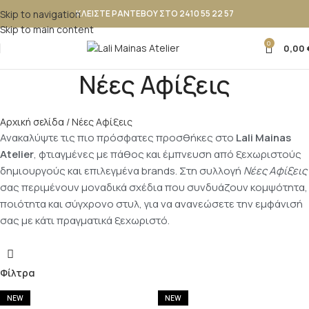
Skip to navigation
ΚΛΕΙΣΤΕ ΡΑΝΤΕΒΟΥ ΣΤΟ 2410 55 22 57
Skip to main content
0
0,00
Νέες Αφίξεις
Αρχική σελίδα
Νέες Αφίξεις
Ανακαλύψτε τις πιο πρόσφατες προσθήκες στο
Lali Mainas
Atelier
, φτιαγμένες με πάθος και έμπνευση από ξεχωριστούς
δημιουργούς και επιλεγμένα brands. Στη συλλογή
Νέες Αφίξεις
σας περιμένουν μοναδικά σχέδια που συνδυάζουν κομψότητα,
ποιότητα και σύγχρονο στυλ, για να ανανεώσετε την εμφάνισή
σας με κάτι πραγματικά ξεχωριστό.
Φίλτρα
NEW
NEW
NEW
NEW
NEW
NEW
NEW
NEW
NEW
NEW
NEW
NEW
NEW
NEW
NEW
NEW