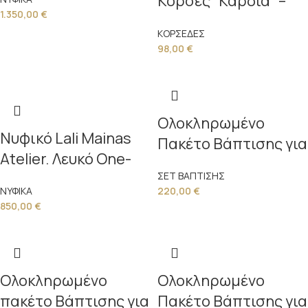
Κορσές “Καρδιά” –
Δημιουργία Υψηλής
1.350,00
€
Lali Mainas Atelier
Ραπτικής
ΚΟΡΣΕΔΕΣ
98,00
€
Ολοκληρωμένο
Νυφικό Lali Mainas
Πακέτο Βάπτισης για
Atelier. Λευκό One-
κορίτσι με Βαλίτσα
Shoulder Maxi
ΣΕΤ ΒΑΠΤΙΣΗΣ
ΝΥΦΙΚΑ
220,00
€
850,00
€
Ολοκληρωμένο
Ολοκληρωμένο
πακέτο Βάπτισης για
Πακέτο Βάπτισης για