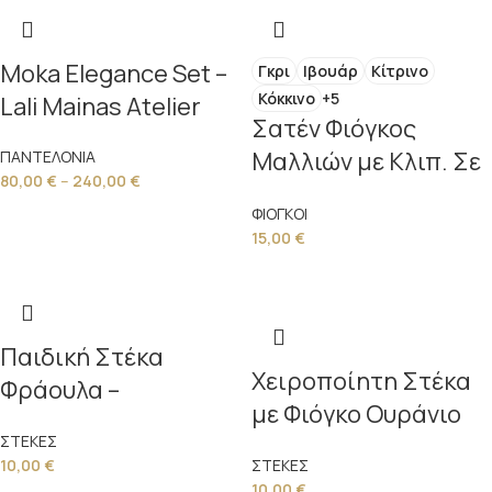
Moka Elegance Set –
Γκρι
Ιβουάρ
Κίτρινο
Κόκκινο
+5
Lali Mainas Atelier
Σατέν Φιόγκος
Μαλλιών με Κλιπ. Σε
ΠΑΝΤΕΛΟΝΙΑ
80,00
€
–
240,00
€
διάφορα χρώματα.
ΦΙΟΓΚΟΙ
15,00
€
Παιδική Στέκα
Χειροποίητη Στέκα
Φράουλα –
με Φιόγκο Ουράνιο
Χειροποίητη από το
Τόξο & Πέρλα
ΣΤΕΚΕΣ
Lali Mainas Atelier
10,00
€
ΣΤΕΚΕΣ
10,00
€