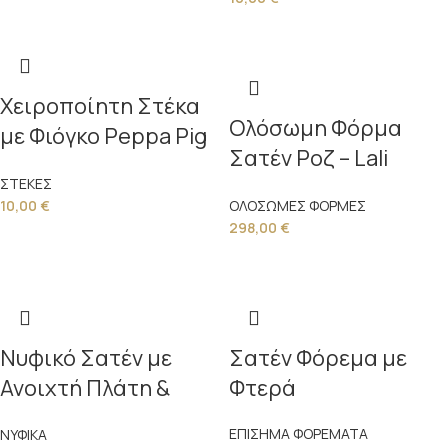
Χειροποίητη Στέκα
Ολόσωμη Φόρμα
με Φιόγκο Peppa Pig
Σατέν Ροζ – Lali
& Πέρλα
Mainas
ΣΤΕΚΕΣ
10,00
€
ΟΛΟΣΩΜΕΣ ΦΟΡΜΕΣ
298,00
€
Νυφικό Σατέν με
Σατέν Φόρεμα με
Ανοιχτή Πλάτη &
Φτερά
Εντυπωσιακό
ΕΠΙΣΗΜΑ ΦΟΡΕΜΑΤΑ
ΝΥΦΙΚΑ
Ντεκολτέ – Lali