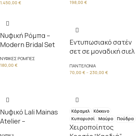
198,00
€
1.450,00
€
Mainas Atelier
Νυφική Ρόμπα –
Εντυπωσιακό σατέν
Modern Bridal Set
σετ σε μοναδική σιελ
ΝΥΦΙΚΕΣ ΡΟΜΠΕΣ
απόχρωση
180,00
€
ΠΑΝΤΕΛΟΝΙΑ
70,00
€
–
230,00
€
Νυφικό Lali Mainas
Κάραμελ
Κόκκινο
Κυπαρισσί
Μαύρο
Πούδρα
Atelier –
Χειροποίητος
Χειροποίητη
ΝΥΦΙΚΑ