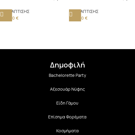
αγόρι με Βαλίτσα
κορίτσι – Κομψό &
ΣΕΤ ΒΑΠΤΙΣΗΣ
ΣΕΤ ΒΑΠΤΙΣΗΣ
Πολυτελές Σετ για
220,00
€
260,00
€
Μια Αξέχαστη Ημέρα
Δημοφιλή
Bachelorette Party
Αξεσουάρ Νύφης
Είδη Γάμου
Επίσημα Φορέματα
Κοσμήματα