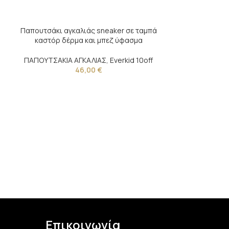
Παπουτσάκι αγκαλιάς sneaker σε ταμπά
καστόρ δέρμα και μπεζ ύφασμα
ΠΑΠΟΥΤΣΑΚΙΑ ΑΓΚΑΛΙΑΣ
,
Everkid 10off
46,00
€
Παπουτσάκι αγ
καστόρ δέ
ΠΑΠΟΥΤΣΑΚΙΑ
Επικοινωνία