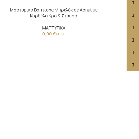
Face
ό
Μαρτυρικό Βάπτισης Μπρελόκ σε Ασημί με
X
Κορδέλα Κρο & Σταυρό
Insta
ΜΑΡΤΥΡΙΚΑ
0,90
€
/τεμ.
YouT
Pinte
TikTo
Βραχιόλι με 
κ