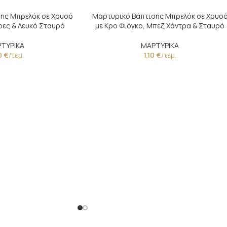
ης Μπρελόκ σε Χρυσό
Μαρτυρικό Βάπτισης Μπρελόκ σε Χρυσ
ρες & Λευκό Σταυρό
με Κρο Φιόγκο, Μπεζ Χάντρα & Σταυρό
ΤΥΡΙΚΑ
ΜΑΡΤΥΡΙΚΑ
0
€
/τεμ.
1,10
€
/τεμ.