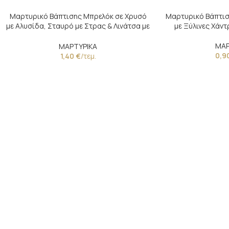
Μαρτυρικό Βάπτισης Μπρελόκ σε Χρυσό
Μαρτυρικό Βάπτισ
με Αλυσίδα, Σταυρό με Στρας & Λινάτσα με
με Ξύλινες Χάντ
Δαντέλα
ΜΑΡ
ΜΑΡΤΥΡΙΚΑ
0,9
1,40
€
/τεμ.