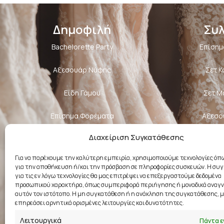
Δημοφιλή
Συ
Bachelorette Party
Επίσημ
Αξεσουάρ Νύφης
Σετ 
Είδη Γάμου
Σετ Μ
Επίσημα Φορέματα
Αξεσο
Διαχείριση Συγκατάθεσης
Κοσμήματα
Σχε
Για να παρέχουμε την καλύτερη εμπειρία, χρησιμοποιούμε τεχνολογίες όπω
Βαπτιστικά Ρούχα
για την αποθήκευση ή/και την πρόσβαση σε πληροφορίες συσκευών. Η συ
για τις εν λόγω τεχνολογίες θα μας επιτρέψει να επεξεργαστούμε δεδομένα
Φούστες
προσωπικού χαρακτήρα, όπως συμπεριφορά περιήγησης ή μοναδικά αναγν
αυτόν τον ιστότοπο. Η μη συγκατάθεση ή η ανάκληση της συγκατάθεσης, μ
επηρεάσει αρνητικά ορισμένες λειτουργίες και δυνατότητες.
Λειτουργικά
Πάντα ε