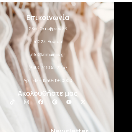
Επικοινωνία
28ης Οκτωβρίου 33
41223, Λάρισα
info@lalimainas.gr
(+30) 2410 55 22 57
Αρ. ΓΕΜΗ 154041940000
Ακολουθήστε μας
Newsletter