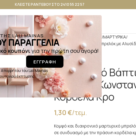
ΚΛΕΙΣΤΕ ΡΑΝΤΕΒΟΥ ΣΤΟ 2410 55 22 57
ΗΣ LALI MAINAS
Αρχική σελίδα
ΒΑΠΤΙΣΗ
ΜΑΡΤΥΡΙΚΑ
Υ ΠΑΡΑΓΓΕΛΙΑ
Μαρτυρικό Βάπτισης Μπρελόκ με Αλυσίδ
κό κουπόνι
για την πρώτη σου αγορά!
ΕΓΓΡΑΦΗ
Μαρτυρικό Βάπτ
 Απορρήτου του Lali Mainas
 κουπονιού έκπτωσης.
Αλυσίδα, Κωνστα
Κορδέλα Κρο
1,30
€
/τεμ.
Κομψό και διαχρονικό μαρτυρικό μπρελόκ
σε συνδυασμό με την πράσινη κορδέλα κ