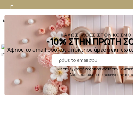
MENU
ΚΑΛΩΣΗΛΘΕΣ ΣΤΟΝ ΚΟΣΜΟ Τ
-10% ΣΤΗΝ ΠΡΩΤΗ ΣΟ
Κλικ για μεγέθυνση
Άφησε το email σου και απόκτησε
άμεσα εκπτωτι
Με την εγγραφή σας αποδέχεστε την Πολιτική
Atelier και τους όρους χορήγησης του