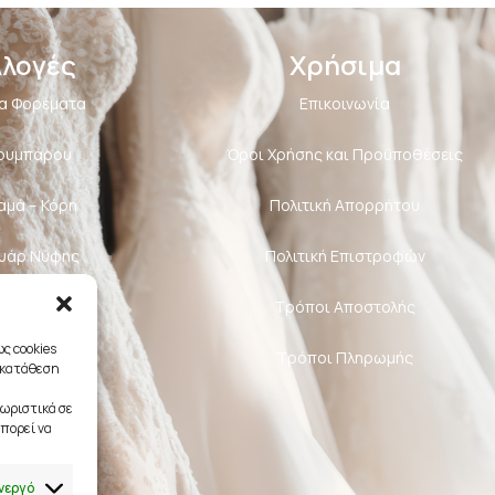
λλογές
Χρήσιμα
α Φορέματα
Επικοινωνία
Κουμπάρου
Όροι Χρήσης και Προϋποθέσεις
αμά – Κόρη
Πολιτική Aπορρήτου
υάρ Νύφης
Πολιτική Επιστροφών
διαστές
Τρόποι Αποστολής
ς cookies
Τρόποι Πληρωμής
γκατάθεση
ωριστικά σε
πορεί να
νεργό