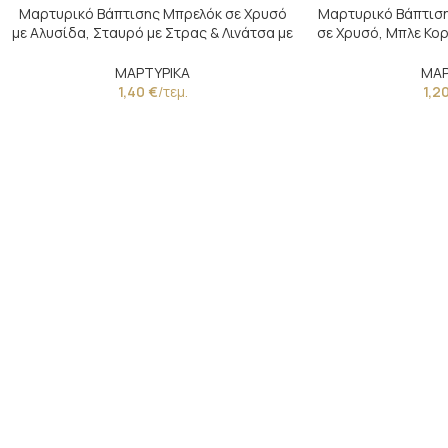
Μαρτυρικό Βάπτισης Μπρελόκ σε Χρυσό
Μαρτυρικό Βάπτιση
με Αλυσίδα, Σταυρό με Στρας & Λινάτσα με
σε Χρυσό, Μπλε Κορ
Δαντέλα
ΜΑΡΤΥΡΙΚΑ
ΜΑΡ
1,40
€
/τεμ.
1,2