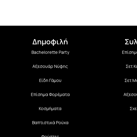
Δημοφιλή
Συ
Bachelorette Party
Επίσημ
Αξεσουάρ Νύφης
Σετ 
Είδη Γάμου
Σετ Μ
Επίσημα Φορέματα
Αξεσο
Κοσμήματα
Σχε
Βαπτιστικά Ρούχα
Φούστες