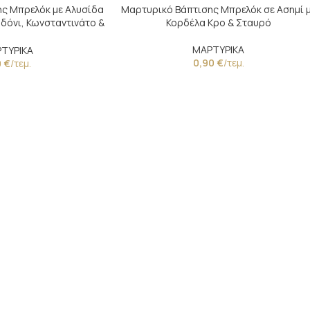
ς Μπρελόκ με Αλυσίδα
Μαρτυρικό Βάπτισης Μπρελόκ σε Ασημί 
δόνι, Κωνσταντινάτο &
Κορδέλα Κρο & Σταυρό
Μάτι
ΜΑΡΤΥΡΙΚΑ
ΤΥΡΙΚΑ
0,90
€
/τεμ.
0
€
/τεμ.