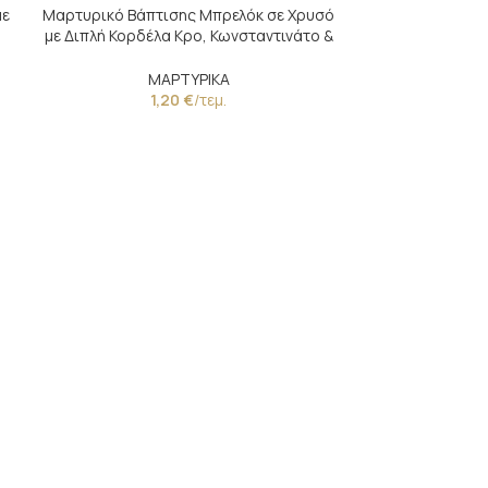
με
Μαρτυρικό Βάπτισης Μπρελόκ σε Χρυσό
με Διπλή Κορδέλα Κρο, Κωνσταντινάτο &
Μάτι
ΜΑΡΤΥΡΙΚΑ
1,20
€
/τεμ.
Βραχιόλι με
πούπο