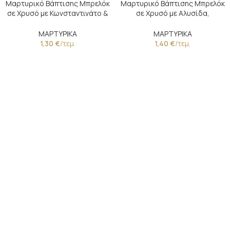
Μαρτυρικό Βάπτισης Μπρελόκ
Μαρτυρικό Βάπτισης Μπρελόκ
σε Χρυσό με Κωνσταντινάτο &
σε Χρυσό με Αλυσίδα,
Ξύλινες Χάντρες
Πορσελάνινο Κύβο &
Κωνσταντινάτο
ΜΑΡΤΥΡΙΚΑ
ΜΑΡΤΥΡΙΚΑ
1,30
€
/τεμ.
1,40
€
/τεμ.