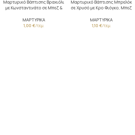
Μαρτυρικό Βάπτισης Βραχιόλι
Μαρτυρικό Βάπτισης Μπρελόκ
με Κωνσταντινάτο σε Μπεζ &
σε Χρυσό με Κρο Φιόγκο, Μπεζ
Χρυσές Λεπτομέρειες
Χάντρα & Σταυρό
ΜΑΡΤΥΡΙΚΑ
ΜΑΡΤΥΡΙΚΑ
1,00
€
/τεμ.
1,10
€
/τεμ.