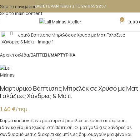
Skip to navigation
ΚΛΕΙΣΤΕ ΡΑΝΤΕΒΟΥ ΣΤΟ 2410 55 22 57
Skip to main content
0
0,00
Κλικ για μεγέθυνση
Αρχική σελίδα
ΒΑΠΤΙΣΗ
ΜΑΡΤΥΡΙΚΑ
Μαρτυρικό Βάπτισης Μπρελόκ σε Χρυσό με Ματ
Γαλάζιες Χάνδρες & Μάτι
1,40
€
/τεμ.
Κομψό και μοντέρνο μαρτυρικό μπρελόκ σε χρυσή απόχρωση,
ιδανικό για μια ξεχωριστή βάπτιση. Οι ματ γαλάζιες χάνδρες σε
συνδυασμό με τις διακριτικές μπίλιες δημιουργούν μια φίνα και